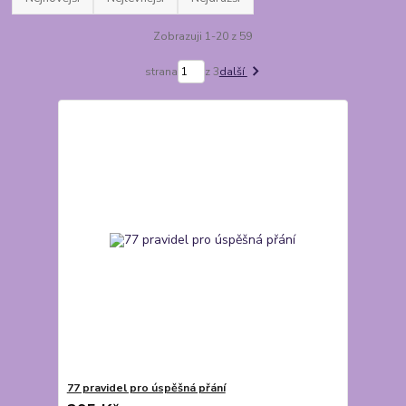
Zobrazuji 1-20 z 59
strana
z 3
další
77 pravidel pro úspěšná přání