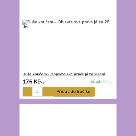
Duše koučem – Objevte své pravé já za 28 dní
176 Kč
skladem 4 ks
/
ks
Přidat do košíku