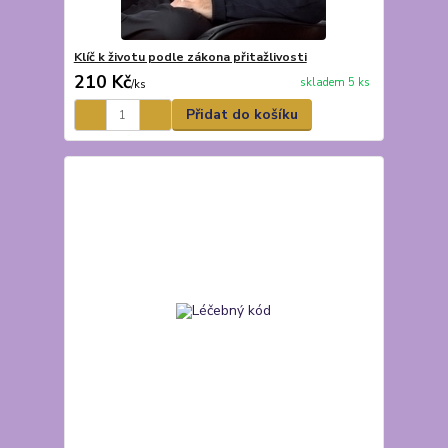
Klíč k životu podle zákona přitažlivosti
210 Kč
skladem 5 ks
/
ks
Přidat do košíku