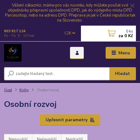
Vážení zákazníci, máme pro vás novinku, kdy můžete posílat své
objednávky přepravní společností DPD, jak do výdejního místa DPD
Parcesshop, nebo na adresu DPD. Přeprava je jak v České republice tak
na Slovensko.
0
ks
603 817 124
CZK
za
0 Kč
Po - Pá, 9 - 18 hod.
Menu
Hledat
Úvod
Knihy
Osobní rozvoj
Osobní rozvoj
Upřesnit parametry
Nejnovější
Nejlevnější
Nejdražší