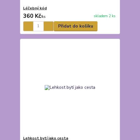
Léčebný kód
360 Kč
skladem 2 ks
/
ks
Přidat do košíku
Lehkost bytí jako cesta