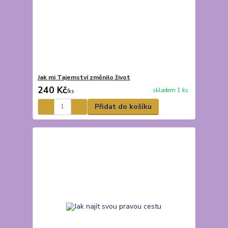
Jak mi Tajemství změnilo život
240 Kč
skladem 1 ks
/
ks
Přidat do košíku