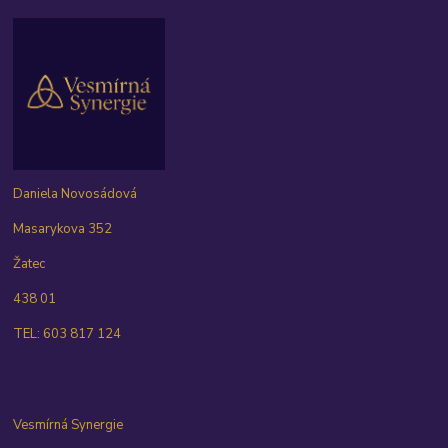
Daniela Novosádová
Masarykova 352
Žatec
438 01
TEL: 603 817 124
Vesmírná Synergie