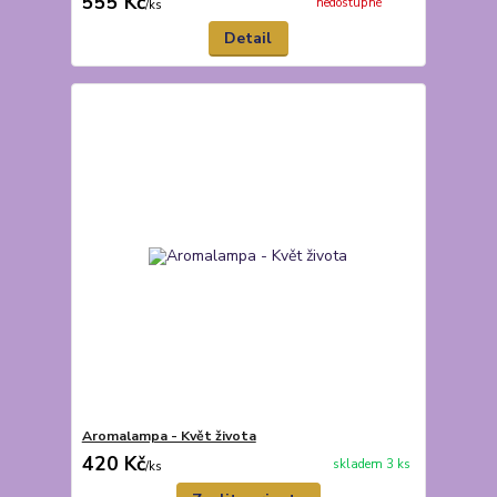
555 Kč
nedostupné
/
ks
Detail
Aromalampa - Květ života
420 Kč
skladem 3 ks
/
ks