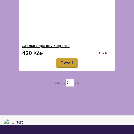
Aromalampa kov Elegance
420 Kč
skladem
/
ks
Detail
strana
z 1