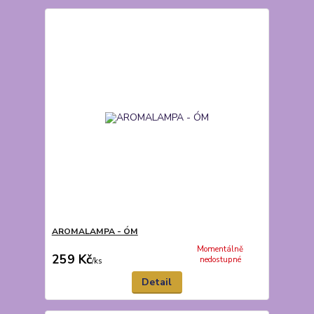
AROMALAMPA - ÓM
Momentálně
259 Kč
nedostupné
/
ks
Detail