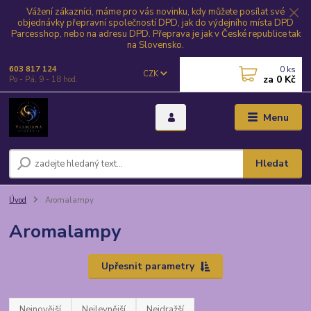
Vážení zákazníci, máme pro vás novinku, kdy můžete posílat své
objednávky přepravní společností DPD, jak do výdejního místa DPD
Parcesshop, nebo na adresu DPD. Přeprava je jak v České republice tak
na Slovensko.
0
ks
603 817 124
CZK
za
0 Kč
Po - Pá, 9 - 18 hod.
Menu
Hledat
Úvod
Aromalampy
Aromalampy
Upřesnit parametry
Nejnovější
Nejlevnější
Nejdražší