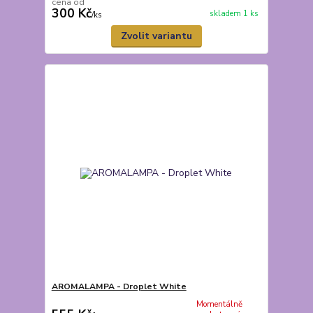
cena od
300 Kč
skladem 1 ks
/
ks
Zvolit variantu
AROMALAMPA - Droplet White
Momentálně