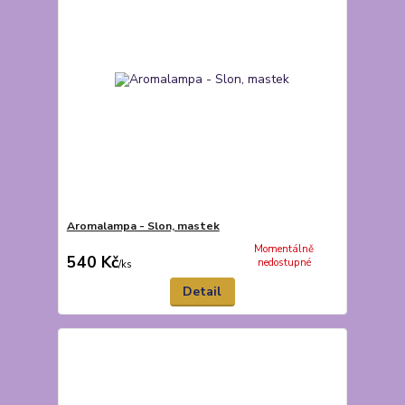
Aromalampa - Slon, mastek
Momentálně
540 Kč
nedostupné
/
ks
Detail