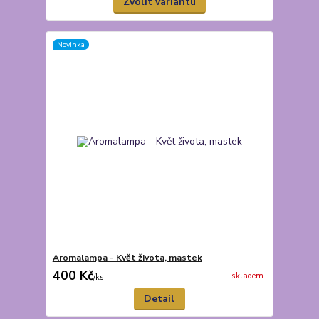
Zvolit variantu
Novinka
Aromalampa - Květ života, mastek
400 Kč
skladem
/
ks
Detail