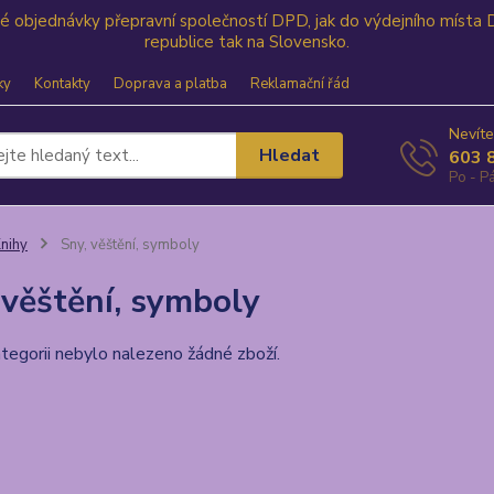
své objednávky přepravní společností DPD, jak do výdejního místa
republice tak na Slovensko.
ky
Kontakty
Doprava a platba
Reklamační řád
Nevíte
Hledat
603 
Po - Pá
nihy
Sny, věštění, symboly
 věštění, symboly
tegorii nebylo nalezeno žádné zboží.