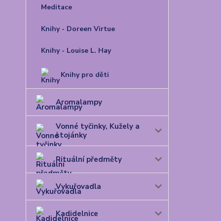
Meditace
Knihy - Doreen Virtue
Knihy - Louise L. Hay
Knihy pro děti
Aromalampy
Vonné tyčinky, Kužely a
stojánky
Rituální předměty
Vykuřovadla
Kadidelnice