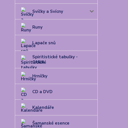
Svíčky a Svícny
Runy
Lapače snů
Spiritistické tabulky -
OUIJA
Hrníčky
CD a DVD
Kalendáře
Šamanské esence