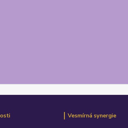
osti
Vesmírná synergie