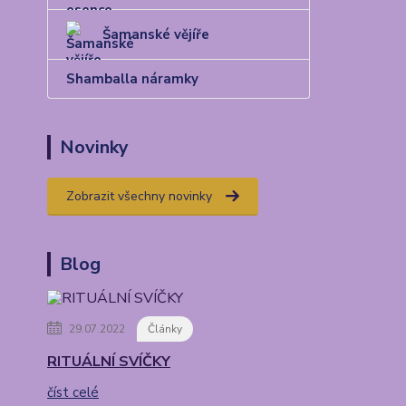
Šamanské vějíře
Shamballa náramky
Novinky
Zobrazit všechny novinky
Blog
29.07.2022
Články
RITUÁLNÍ SVÍČKY
číst celé