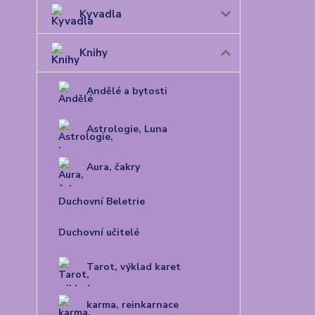
Kyvadla
Knihy
Andělé a bytosti
Astrologie, Luna
Aura, čakry
Duchovní Beletrie
Duchovní učitelé
Tarot, výklad karet
karma, reinkarnace