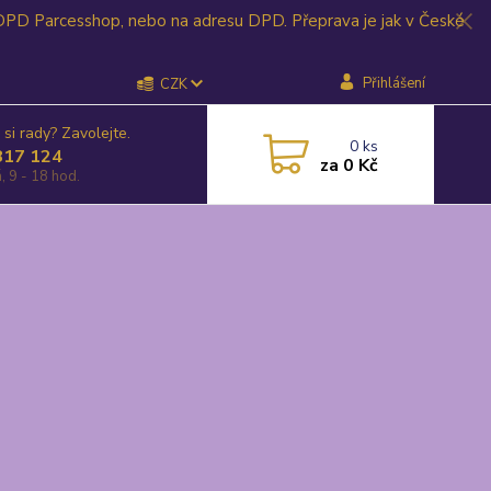
 DPD Parcesshop, nebo na adresu DPD. Přeprava je jak v České
Přihlášení
CZK
 si rady? Zavolejte.
0
ks
817 124
za
0 Kč
, 9 - 18 hod.