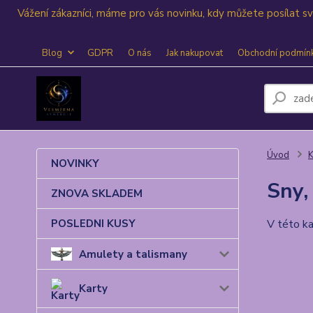
Vážení zákazníci, máme pro vás novinku, kdy můžete posílat 
Blog
GDPR
O nás
Jak nakupovat
Obchodní podmín
Úvod
K
NOVINKY
Sny,
ZNOVA SKLADEM
POSLEDNI KUSY
V této ka
Amulety a talismany
Karty