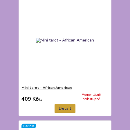
Mini tarot - African American
Momentálně
409 Kč
nedostupné
/
ks
Detail
Novinka