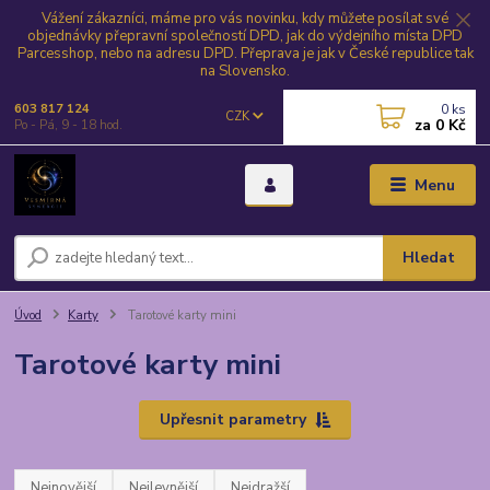
Vážení zákazníci, máme pro vás novinku, kdy můžete posílat své
objednávky přepravní společností DPD, jak do výdejního místa DPD
Parcesshop, nebo na adresu DPD. Přeprava je jak v České republice tak
na Slovensko.
0
ks
603 817 124
CZK
za
0 Kč
Po - Pá, 9 - 18 hod.
Menu
Hledat
Úvod
Karty
Tarotové karty mini
Tarotové karty mini
Upřesnit parametry
Nejnovější
Nejlevnější
Nejdražší