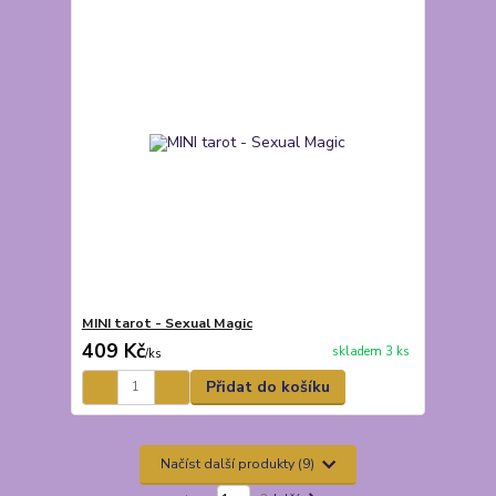
MINI tarot - Sexual Magic
409 Kč
skladem 3 ks
/
ks
Přidat do košíku
Načíst další produkty (9)