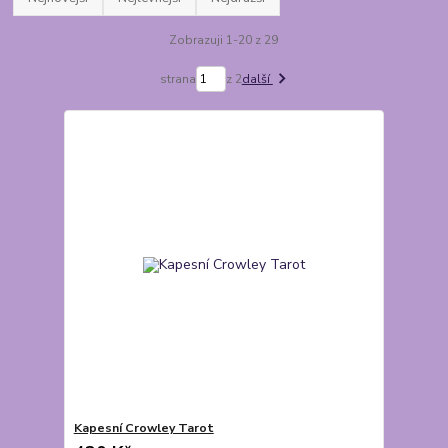
Zobrazuji 1-20 z 29
strana
z 2
další
Kapesní Crowley Tarot