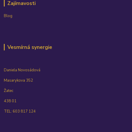
Zajímavosti
Blog
Vesmírná synergie
Daniela Novosádová
Masarykova 352
Žatec
438 01
TEL: 603 817 124