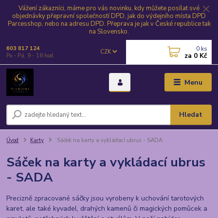
Vážení zákazníci, máme pro vás novinku, kdy můžete posílat své
objednávky přepravní společností DPD, jak do výdejního místa DPD
Parcesshop, nebo na adresu DPD. Přeprava je jak v České republice tak
na Slovensko.
0
ks
603 817 124
CZK
za
0 Kč
Po - Pá, 9 - 18 hod.
Menu
Hledat
Úvod
Karty
Sáček na karty a vykládací ubrus - SADA
Sáček na karty a vykládací ubrus
- SADA
Precizně zpracované sáčky jsou vyrobeny k uchování tarotových
karet, ale také kyvadel, drahých kamenů či magických pomůcek a