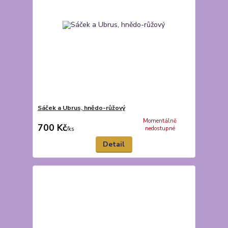
Sáček a Ubrus, hnědo-růžový
Momentálně
700 Kč
nedostupné
/
ks
Detail