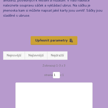
amuletů, potřebných k věštění a rituálům. V naší nabídce
naleznete soupravu sáček a vykládací ubrus. Na sáčku je
jmenovka kam si můžete napsat jaké karty jsou uvnitř. Sáčky jsou
sladěné s ubruse.
Upřesnit parametry
Nejnovější
Nejlevnější
Nejdražší
Zobrazuji 1-3 z 3
strana
z 1