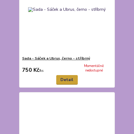
Sada - Sáček a Ubrus, černo - stříbrný
Momentálně
750 Kč
nedostupné
/
ks
Detail