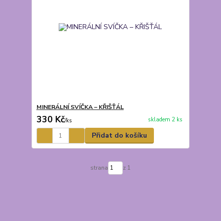
MINERÁLNÍ SVÍČKA – KŘIŠŤÁL
330 Kč
skladem 2 ks
/
ks
Přidat do košíku
strana
z 1