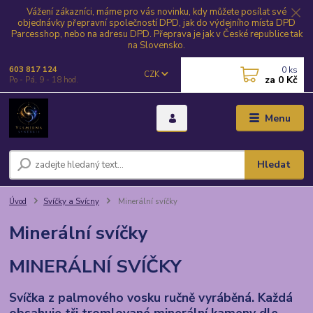
Vážení zákazníci, máme pro vás novinku, kdy můžete posílat své
objednávky přepravní společností DPD, jak do výdejního místa DPD
Parcesshop, nebo na adresu DPD. Přeprava je jak v České republice tak
na Slovensko.
0
ks
603 817 124
CZK
za
0 Kč
Po - Pá, 9 - 18 hod.
Menu
Hledat
Úvod
Svíčky a Svícny
Minerální svíčky
Minerální svíčky
MINERÁLNÍ SVÍČKY
Svíčka z palmového vosku ručně vyráběná. Každá
obsahuje tři tromlované minerální kameny dle