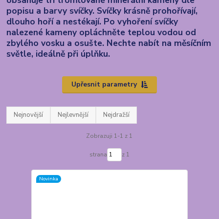
popisu a barvy svíčky. Svíčky krásně prohořívají,
dlouho hoří a nestékají. Po vyhoření svíčky
nalezené kameny opláchněte teplou vodou od
zbylého vosku a osušte. Nechte nabít na měsíčním
světle, ideálně při úplňku.
Upřesnit parametry
Nejnovější
Nejlevnější
Nejdražší
Zobrazuji 1-1 z 1
strana
z 1
Novinka