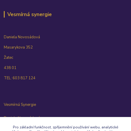
Vesmírná synergie
Daniela Novosádová
Masarykova 352
Žatec
438 01
TEL: 603 817 124
Vesmírná Synergie
Daniela Novosádová
603 817 124
Pro základní funkčnost, zpříjemnění používání webu, analytické