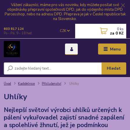
Vážení zákazníci, máme pro vás novinku, kdy můžete posílat své
objednávky přepravní společností DPD, jak do výdejního místa DPD
Parcesshop, nebo na adresu DPD. Přeprava je jak v České republice tak
na Slovensko.
0
ks
603 817 124
CZK
za
0 Kč
Po - Pá, 9 - 18 hod.
Menu
Hledat
Úvod
Kadidelnice
Příslušenství
Uhlíky
Uhlíky
Nejlepší světoví výrobci uhlíků určených k
pálení vykuřovadel zajistí snadné zapálení
a spolehlivé žhnutí, jež je podmínkou