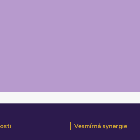
osti
Vesmírná synergie