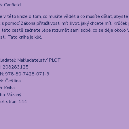
ck Canfield
e v této knize o tom, co musíte vědět a co musíte dělat, abyste d
k s pomocí Zákona přitažlivosti mít život, jaký chcete mít. Krůč
 této cestě začnete lépe rozumět sami sobě, co se děje okolo V
ti. Tato kniha je klíč.
ladatel: Nakladatelství PLOT
d: 208283125
N: 978-80-7428-071-9
yk: Čeština
h: Kniha
ba: Vázaný
et stran: 144