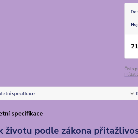
Dos
Nej
21
Číslo p
Hlídat 
etní specifikace
tní specifikace
 k životu podle zákona přitažlivos