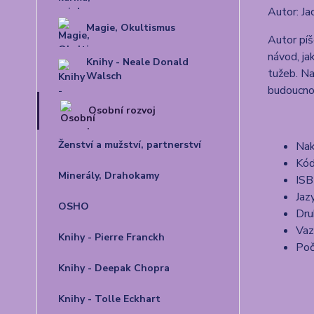
Autor: Ja
Magie, Okultismus
Autor píš
návod, ja
Knihy - Neale Donald
tužeb. Na
Walsch
budoucnos
Osobní rozvoj
Ženství a mužství, partnerství
Nak
Kó
Minerály, Drahokamy
ISB
Jaz
OSHO
Dru
Vaz
Knihy - Pierre Franckh
Poč
Knihy - Deepak Chopra
Knihy - Tolle Eckhart