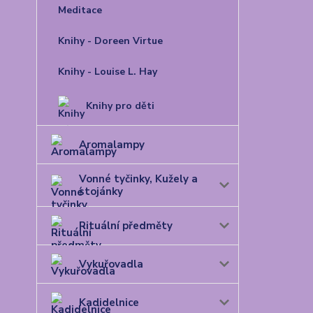
Meditace
Knihy - Doreen Virtue
Knihy - Louise L. Hay
Knihy pro děti
Aromalampy
Vonné tyčinky, Kužely a
stojánky
Rituální předměty
Vykuřovadla
Kadidelnice