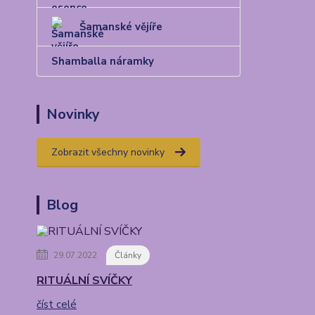
Šamanské vějíře
Shamballa náramky
Novinky
Zobrazit všechny novinky
Blog
29.07.2022
Články
RITUÁLNÍ SVÍČKY
číst celé