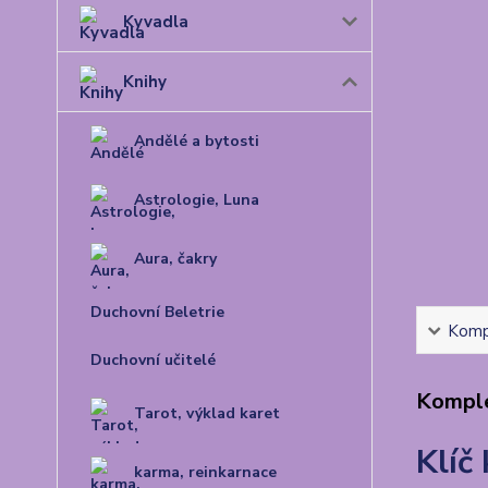
Kyvadla
Knihy
Andělé a bytosti
Astrologie, Luna
Aura, čakry
Duchovní Beletrie
Kompl
Duchovní učitelé
Komple
Tarot, výklad karet
Klíč
karma, reinkarnace