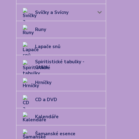
Svíčky a Svícny
Runy
Lapače snů
Spiritistické tabulky -
OUIJA
Hrníčky
CD a DVD
Kalendáře
Šamanské esence