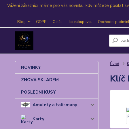
Vážení zákazníci, máme pro vás novinku, kdy můžete posílat 
Blog
GDPR
O nás
Jak nakupovat
Obchodní podmín
Úvod
K
NOVINKY
Klíč
ZNOVA SKLADEM
POSLEDNI KUSY
Amulety a talismany
Karty