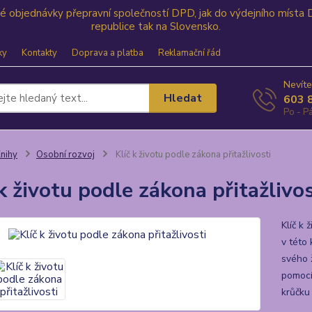
své objednávky přepravní společností DPD, jak do výdejního místa
republice tak na Slovensko.
ky
Kontakty
Doprava a platba
Reklamační řád
Nevíte
Hledat
603 
Po - Pá
nihy
Osobní rozvoj
Klíč k životu podle zákona přitažlivosti
 k životu podle zákona přitažlivos
Klíč k 
v této
svého ž
pomocí 
krůčku