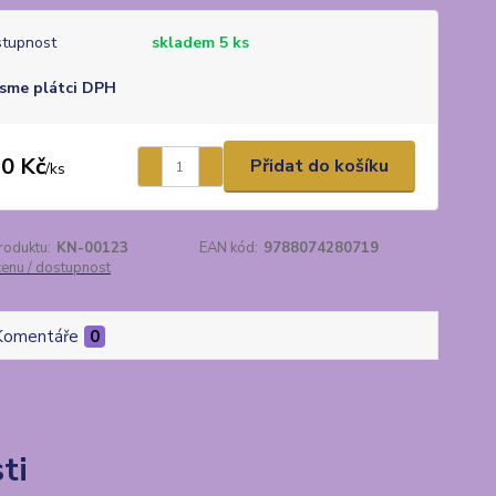
tupnost
skladem 5 ks
sme plátci DPH
0 Kč
Přidat do košíku
/
ks
roduktu:
KN-00123
EAN kód:
9788074280719
cenu / dostupnost
Komentáře
0
ti