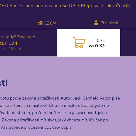
 DPD Parcesshop, nebo na adresu DPD. Přeprava je jak v České
Přihlášení
CZK
 si rady? Zavolejte.
0
ks
817 124
za
0 Kč
, 9 - 18 hod.
ti
životu podle zákona přitažlivosti Autor: Jack Canfield Autor píše
 knize o tom, co musíte vědět a co musíte dělat, abyste do
ivota dostali to, po čem toužíte. Je to jakýsi návod, jak s
Zákona přitažlivosti mít život, jaký chcete mít. Krůček po
 Vás povede procesem vy...
celý popis