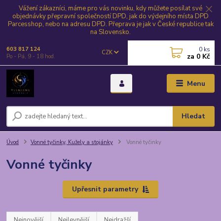
Vážení zákazníci, máme pro vás novinku, kdy můžete posílat své
objednávky přepravní společností DPD, jak do výdejního místa DPD
Parcesshop, nebo na adresu DPD. Přeprava je jak v České republice tak
na Slovensko.
0
ks
603 817 124
CZK
za
0 Kč
Po - Pá, 9 - 18 hod.
Menu
Hledat
Úvod
Vonné tyčinky, Kužely a stojánky
Vonné tyčinky
Vonné tyčinky
Upřesnit parametry
Nejnovější
Nejlevnější
Nejdražší