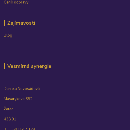
Ceník dopravy
Zajímavosti
Blog
Vesmírná synergie
Daniela Novosádová
Masarykova 352
Žatec
438 01
TEL: 603 817 124