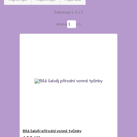
Zobrazuji 1-2 z 2
strana
z 1
Bílá šalvěj přírodní vonné tyčinky