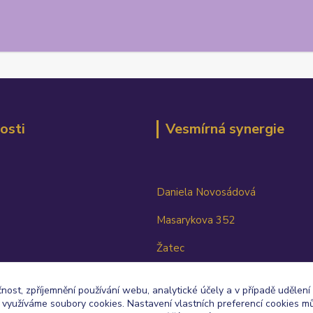
osti
Vesmírná synergie
Daniela Novosádová
Masarykova 352
Žatec
438 01
čnost, zpříjemnění používání webu, analytické účely a v případě udělení
TEL: 603 817 124
y využíváme soubory cookies. Nastavení vlastních preferencí cookies mů