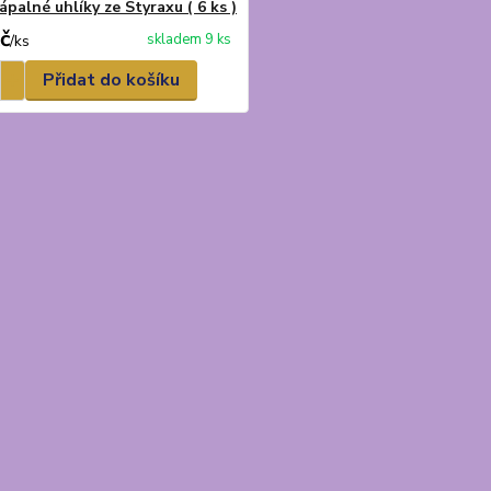
palné uhlíky ze Styraxu ( 6 ks )
č
skladem 9 ks
/
ks
Přidat do košíku