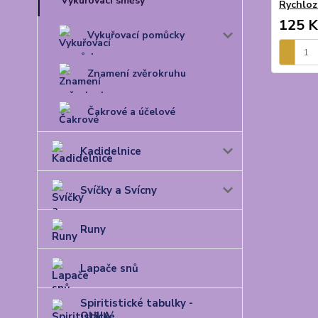
Vykuřovací směsy
Rychlozá
125 K
Vykuřovací pomůcky
Znamení zvěrokruhu
Čakrové a účelové
Kadidelnice
Svíčky a Svícny
Runy
Lapače snů
Spiritistické tabulky -
OUIJA