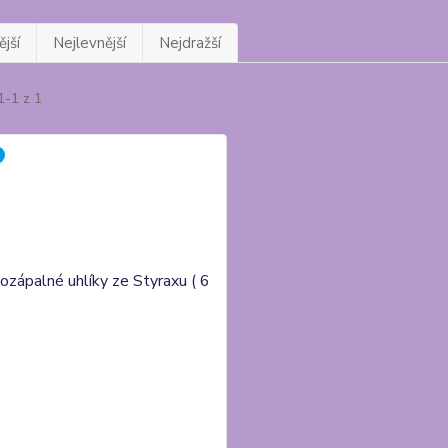
jší
Nejlevnější
Nejdražší
1-1 z 1