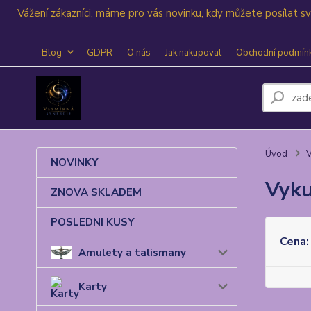
Vážení zákazníci, máme pro vás novinku, kdy můžete posílat 
Blog
GDPR
O nás
Jak nakupovat
Obchodní podmín
Úvod
V
NOVINKY
Vyku
ZNOVA SKLADEM
POSLEDNI KUSY
Cena:
Amulety a talismany
Karty