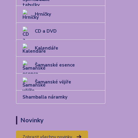
Hrníčky
CD a DVD
Kalendáře
Šamanské esence
Šamanské vějíře
Shamballa náramky
Novinky
Zobrazit všechny novinky