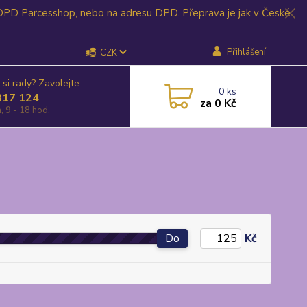
 DPD Parcesshop, nebo na adresu DPD. Přeprava je jak v České
Přihlášení
CZK
 si rady? Zavolejte.
0
ks
817 124
za
0 Kč
, 9 - 18 hod.
Do
Kč