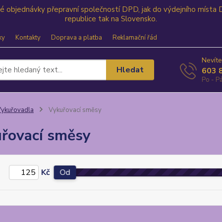
své objednávky přepravní společností DPD, jak do výdejního místa
republice tak na Slovensko.
ky
Kontakty
Doprava a platba
Reklamační řád
Nevíte
Hledat
603 
Po - Pá
ykuřovadla
Vykuřovací směsy
řovací směsy
Kč
Od