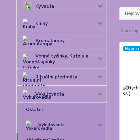
Kyvadla
Nejnově
Knihy
Zobrazuji 
Aromalampy
Novinka
Vonné tyčinky, Kužely a
stojánky
Rituální předměty
Vykuřovadla
Ostatní
Vykuřovadla