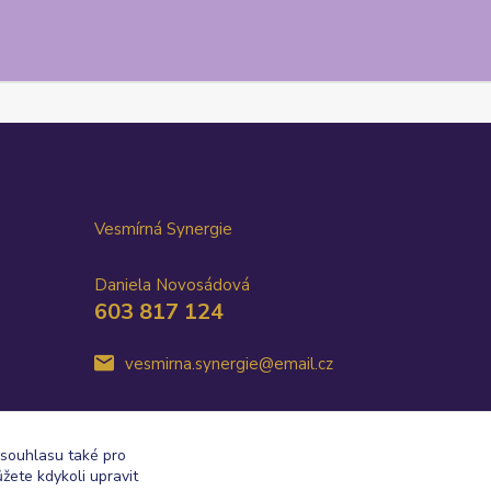
Vesmírná Synergie
Daniela Novosádová
603 817 124
vesmirna.synergie@email.cz
 souhlasu také pro
žete kdykoli upravit