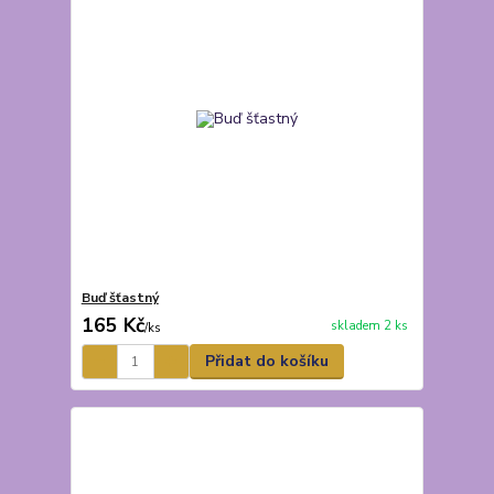
Buď šťastný
165 Kč
skladem 2 ks
/
ks
Přidat do košíku