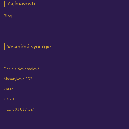
Zajímavosti
Blog
Vesmírná synergie
Daniela Novosádová
Masarykova 352
Žatec
438 01
TEL: 603 817 124