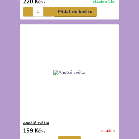
220 Kč
skladem 1 ks
/
ks
Přidat do košíku
Andělé světla
159 Kč
skladem
/
ks