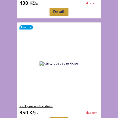
430 Kč
skladem
/
ks
Detail
Novinka
Karty posvátné duše
350 Kč
skladem
/
ks