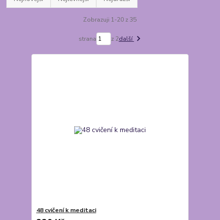
Zobrazuji 1-20 z 35
strana
z 2
další
48 cvičení k meditaci