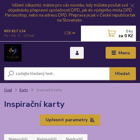
Vážení zákazníci, máme pro vás novinku, kdy můžete posílat své
objednávky přepravní společností DPD, jak do výdejního místa DPD
Parcesshop, nebo na adresu DPD. Přeprava je jak v České republice tak
na Slovensko.
0
ks
603 817 124
CZK
za
0 Kč
Po - Pá, 9 - 18 hod.
Menu
Hledat
Úvod
Karty
Inspirační karty
Inspirační karty
Upřesnit parametry
Nejnovější
Nejlevnější
Nejdražší