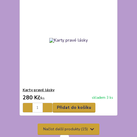
Karty pravé lásky
280 Kč
skladem 3 ks
/
ks
Přidat do košíku
Načíst další produkty (15)