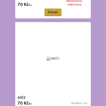
Momentálně
70 Kč
nedostupné
/
ks
Detail
ANÝZ
70 Kč
skladem 2 ks
/
ks