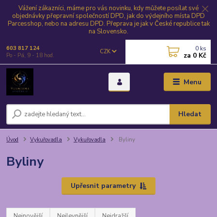
Vážení zákazníci, máme pro vás novinku, kdy můžete posílat své
objednávky přepravní společností DPD, jak do výdejního místa DPD
Parcesshop, nebo na adresu DPD. Přeprava je jak v České republice tak
na Slovensko.
0
ks
603 817 124
CZK
za
0 Kč
Po - Pá, 9 - 18 hod.
Menu
Hledat
Úvod
Vykuřovadla
Vykuřovadla
Byliny
Byliny
Upřesnit parametry
Nejnovější
Nejlevnější
Nejdražší