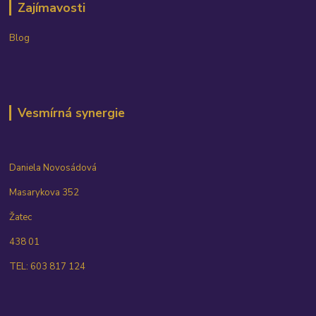
Zajímavosti
Blog
Vesmírná synergie
Daniela Novosádová
Masarykova 352
Žatec
438 01
TEL: 603 817 124