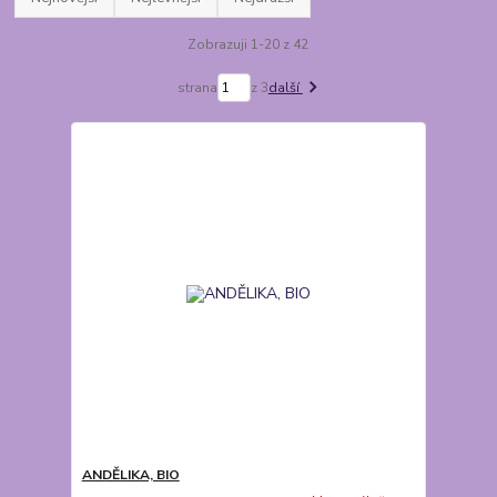
Zobrazuji 1-20 z 42
strana
z 3
další
ANDĚLIKA, BIO