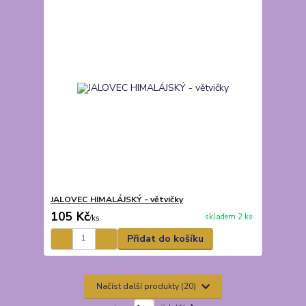
JALOVEC HIMALÁJSKÝ - větvičky
105 Kč
skladem 2 ks
/
ks
Přidat do košíku
Načíst další produkty (20)