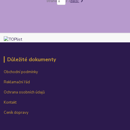
strana
z 3
další
Důležité dokumenty
Obchodní podmínky
Reklamační řád
Ochrana osobních údajů
Kontakt
Ceník dopravy