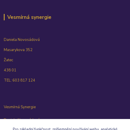
Vesmírná synergie
Daniela Novosádová
Masarykova 352
Žatec
438 01
TEL: 603 817 124
Vesmírná Synergie
Daniela Novosádová
603 817 124
Pro základní funkčnost, zpříjemnění používání webu, analytické