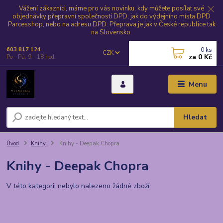
Vážení zákazníci, máme pro vás novinku, kdy můžete posílat své
objednávky přepravní společností DPD, jak do výdejního místa DPD
Parcesshop, nebo na adresu DPD. Přeprava je jak v České republice tak
na Slovensko.
0
ks
603 817 124
CZK
za
0 Kč
Po - Pá, 9 - 18 hod.
Menu
Hledat
Úvod
Knihy
Knihy - Deepak Chopra
Knihy - Deepak Chopra
V této kategorii nebylo nalezeno žádné zboží.