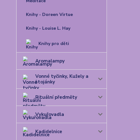
Meditace
Knihy - Doreen Virtue
Knihy - Louise L. Hay
Knihy pro děti
Aromalampy
Vonné tyčinky, Kužely a
stojánky
Rituální předměty
Vykuřovadla
Kadidelnice