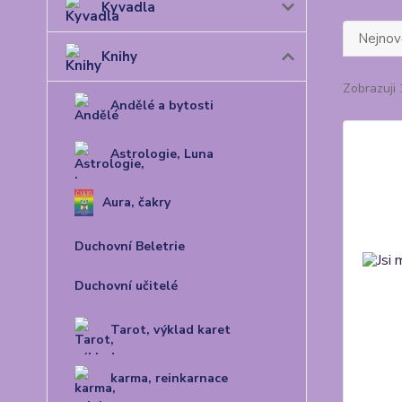
Kyvadla
Nejnově
Knihy
Zobrazuji 
Andělé a bytosti
Astrologie, Luna
Aura, čakry
Duchovní Beletrie
Duchovní učitelé
Tarot, výklad karet
karma, reinkarnace