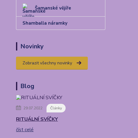
Šamanské vějíře
Shamballa náramky
Novinky
Zobrazit všechny novinky
Blog
29.07.2022
Články
RITUÁLNÍ SVÍČKY
číst celé