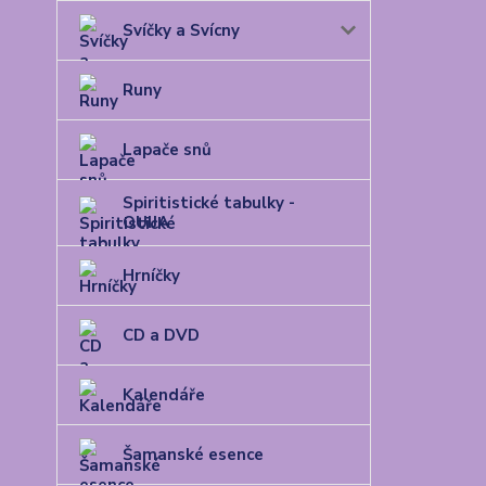
Svíčky a Svícny
Runy
Lapače snů
Spiritistické tabulky -
OUIJA
Hrníčky
CD a DVD
Kalendáře
Šamanské esence