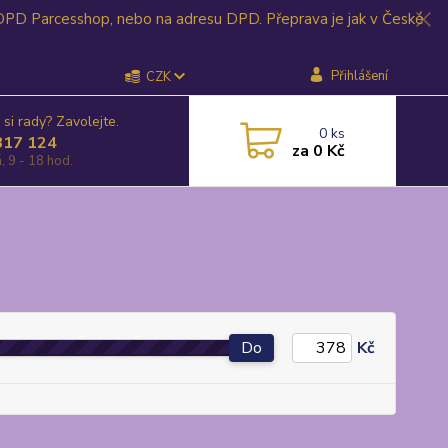
 DPD Parcesshop, nebo na adresu DPD. Přeprava je jak v České
Přihlášení
CZK
 si rady? Zavolejte.
0
ks
817 124
za
0 Kč
, 9 - 18 hod.
Do
Kč