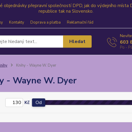
své objednávky přepravní společností DPD, jak do výdejního místa
republice tak na Slovensko.
ky
Kontakty
Doprava a platba
Reklamační řád
Nevíte
Hledat
603 
Po - Pá
nihy
Knihy - Wayne W. Dyer
y - Wayne W. Dyer
Kč
Od