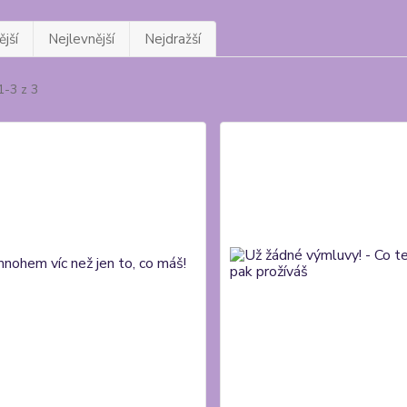
jší
Nejlevnější
Nejdražší
1-3 z 3