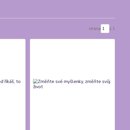
strana
z 1