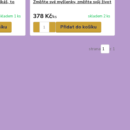
íkáš, to
Změňte své myšlenky, změňte svůj život
378 Kč
skladem 1 ks
skladem 2 ks
/
ks
šíku
Přidat do košíku
strana
z 1