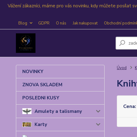
Vážení zákazníci, máme pro vás novinku, kdy můžete posílat 
Blog
GDPR
O nás
Jak nakupovat
Obchodní podmín
Úvod
K
NOVINKY
Knih
ZNOVA SKLADEM
POSLEDNI KUSY
Cena:
Amulety a talismany
Karty