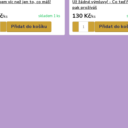
em víc než jen to, co máš!
Už žádné výmluvy! - Co teď ř
pak prožíváš
č
130 Kč
skladem 1 ks
/
ks
/
ks
Přidat do košíku
Přidat do ko