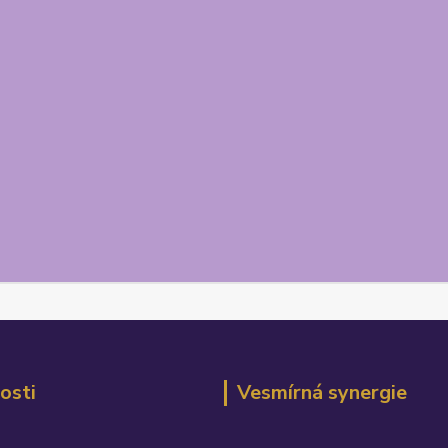
osti
Vesmírná synergie