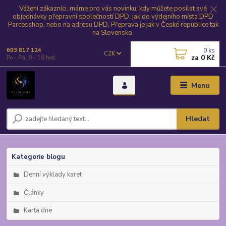
Vážení zákazníci, máme pro vás novinku, kdy můžete posílat své
objednávky přepravní společností DPD, jak do výdejního místa DPD
Parcesshop, nebo na adresu DPD. Přeprava je jak v České republice tak
na Slovensko.
0
ks
603 817 124
CZK
za
0 Kč
Po - Pá, 9 - 18 hod.
Menu
Hledat
Kategorie blogu
Denní výklady karet
Články
Karta dne