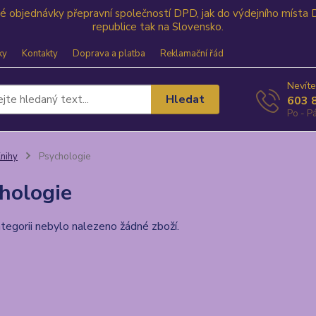
své objednávky přepravní společností DPD, jak do výdejního místa
republice tak na Slovensko.
ky
Kontakty
Doprava a platba
Reklamační řád
Nevíte
Hledat
603 
Po - Pá
nihy
Psychologie
hologie
tegorii nebylo nalezeno žádné zboží.