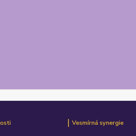
osti
Vesmírná synergie