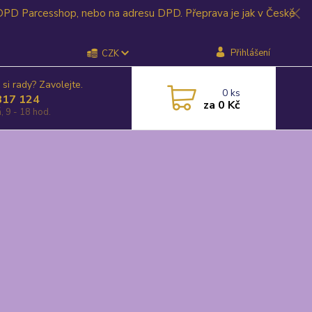
 DPD Parcesshop, nebo na adresu DPD. Přeprava je jak v České
Přihlášení
CZK
 si rady? Zavolejte.
0
ks
817 124
za
0 Kč
, 9 - 18 hod.