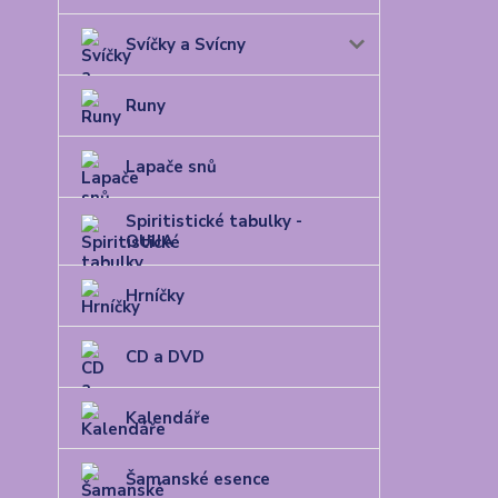
Svíčky a Svícny
Runy
Lapače snů
Spiritistické tabulky -
OUIJA
Hrníčky
CD a DVD
Kalendáře
Šamanské esence