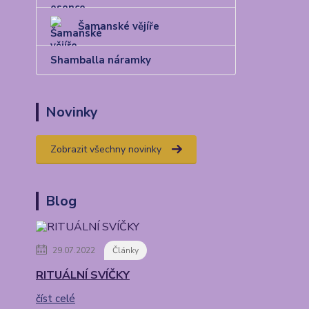
Šamanské vějíře
Shamballa náramky
Novinky
Zobrazit všechny novinky
Blog
29.07.2022
Články
RITUÁLNÍ SVÍČKY
číst celé