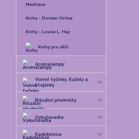
Meditace
Knihy - Doreen Virtue
Knihy - Louise L. Hay
Knihy pro děti
Aromalampy
Vonné tyčinky, Kužely a
stojánky
Rituální předměty
Vykuřovadla
Kadidelnice