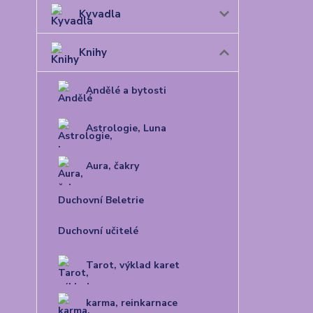
Kyvadla
Knihy
Andělé a bytosti
Astrologie, Luna
Aura, čakry
Duchovní Beletrie
Duchovní učitelé
Tarot, výklad karet
karma, reinkarnace