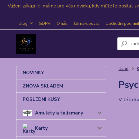
Vážení zákazníci, máme pro vás novinku, kdy můžete posílat 
Blog
GDPR
O nás
Jak nakupovat
Obchodní podmín
Úvod
K
NOVINKY
Psyc
ZNOVA SKLADEM
POSLEDNI KUSY
V této ka
Amulety a talismany
Karty