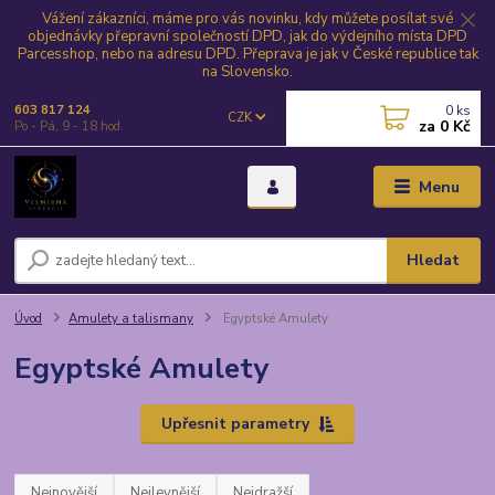
Vážení zákazníci, máme pro vás novinku, kdy můžete posílat své
objednávky přepravní společností DPD, jak do výdejního místa DPD
Parcesshop, nebo na adresu DPD. Přeprava je jak v České republice tak
na Slovensko.
0
ks
603 817 124
CZK
za
0 Kč
Po - Pá, 9 - 18 hod.
Menu
Hledat
Úvod
Amulety a talismany
Egyptské Amulety
Egyptské Amulety
Upřesnit parametry
Nejnovější
Nejlevnější
Nejdražší