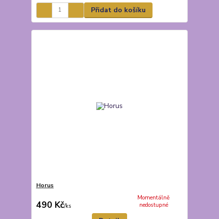
Přidat do košíku
Horus
Momentálně
490 Kč
nedostupné
/
ks