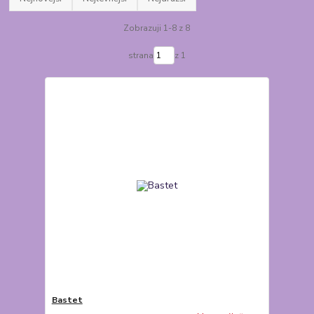
Zobrazuji 1-8 z 8
strana
z 1
Bastet