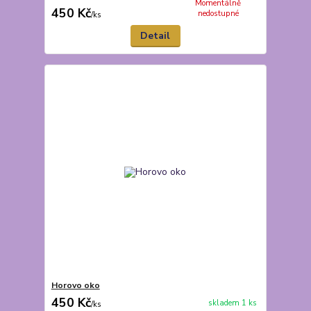
Momentálně
450 Kč
nedostupné
/
ks
Detail
Horovo oko
450 Kč
skladem 1 ks
/
ks