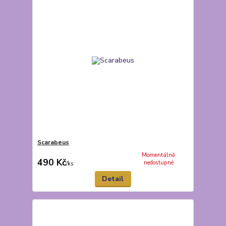
Scarabeus
Momentálně
490 Kč
nedostupné
/
ks
Detail