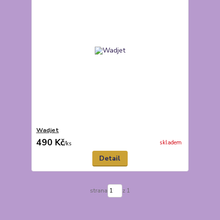
Wadjet
490 Kč
skladem
/
ks
Detail
strana
z 1