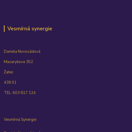
Vesmírná synergie
Daniela Novosádová
Masarykova 352
Žatec
438 01
TEL: 603 817 124
Vesmírná Synergie