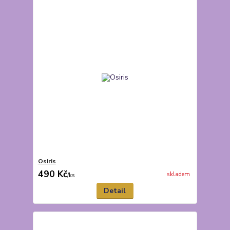
Osiris
490 Kč
skladem
/
ks
Detail