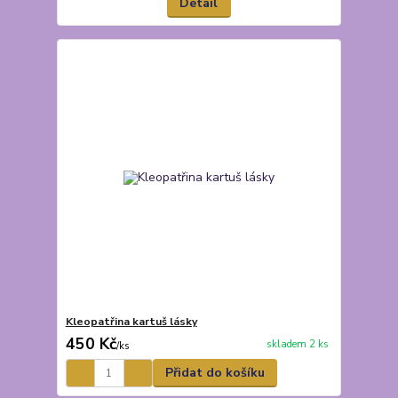
Detail
Kleopatřina kartuš lásky
450 Kč
skladem 2 ks
/
ks
Přidat do košíku