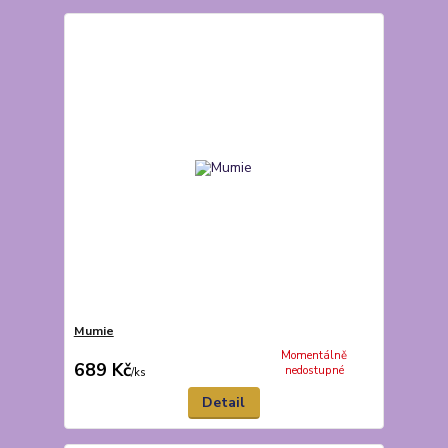
Mumie
Momentálně
689 Kč
nedostupné
/
ks
Detail