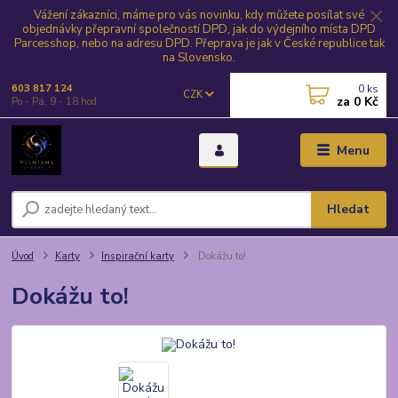
Vážení zákazníci, máme pro vás novinku, kdy můžete posílat své
objednávky přepravní společností DPD, jak do výdejního místa DPD
Parcesshop, nebo na adresu DPD. Přeprava je jak v České republice tak
na Slovensko.
0
ks
603 817 124
CZK
za
0 Kč
Po - Pá, 9 - 18 hod.
Menu
Hledat
Úvod
Karty
Inspirační karty
Dokážu to!
Dokážu to!