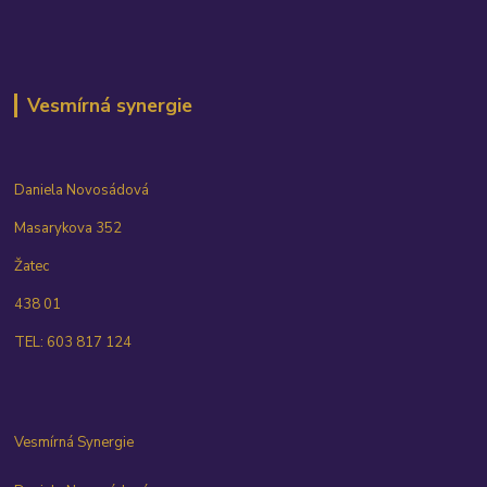
Vesmírná synergie
Daniela Novosádová
Masarykova 352
Žatec
438 01
TEL: 603 817 124
Vesmírná Synergie