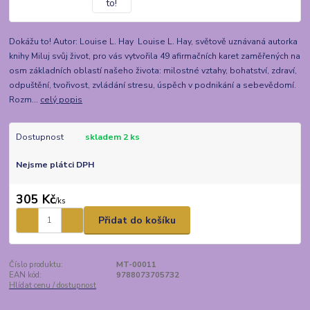
Dokážu to! Autor: Louise L. Hay Louise L. Hay, světově uznávaná autorka
knihy Miluj svůj život, pro vás vytvořila 49 afirmačních karet zaměřených na
osm základních oblastí našeho života: milostné vztahy, bohatství, zdraví,
odpuštění, tvořivost, zvládání stresu, úspěch v podnikání a sebevědomí.
Rozm...
celý popis
Dostupnost
skladem 2 ks
Nejsme plátci DPH
305 Kč
/
ks
Přidat do košíku
Číslo produktu:
MT-00011
EAN kód:
9788073705732
Hlídat cenu / dostupnost