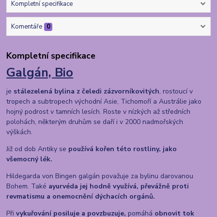
Kompletní specifikace
Komentáře
0
Kompletní specifikace
Galgán, Bio
je
stálezelená bylina z čeledi zázvorníkovitých
, rostoucí v
tropech a subtropech východní Asie, Tichomoří a Austrálie jako
hojný podrost v tamních lesích. Roste v nízkých až středních
polohách, některým druhům se daří i v 2000 nadmořských
výškách.
Již od dob Antiky se
používá kořen této rostliny, jako
všemocný lék.
Hildegarda von Bingen galgán považuje za bylinu darovanou
Bohem. Také
ayurvéda jej hodně využívá, převážně proti
revmatismu a onemocnění dýchacích orgánů.
Při
vykuřování posiluje a povzbuzuje,
pomáhá
obnovit tok