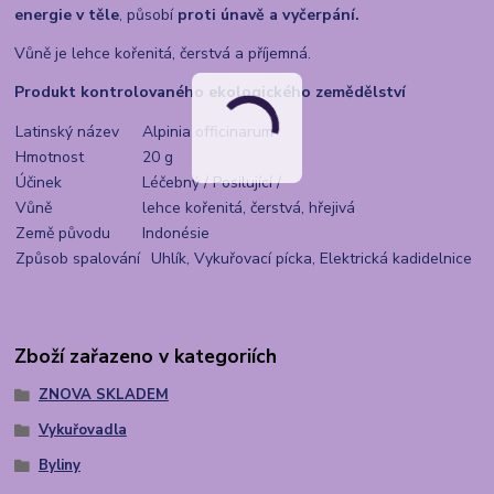
energie v těle
, působí
proti únavě a vyčerpání.
Vůně je lehce kořenitá, čerstvá a příjemná.
Produkt kontrolovaného ekologického zemědělství
Latinský název
Alpinia officinarum
Hmotnost
20 g
Účinek
Léčebný / Posilující /
Vůně
lehce kořenitá, čerstvá, hřejivá
Země původu
Indonésie
Způsob spalování
Uhlík, Vykuřovací pícka, Elektrická kadidelnice
Zboží zařazeno v kategoriích
ZNOVA SKLADEM
Vykuřovadla
Byliny