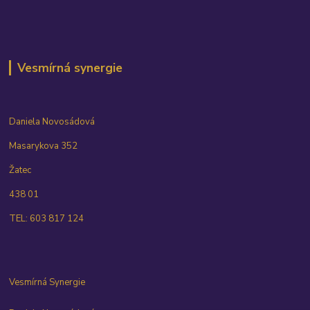
Vesmírná synergie
Daniela Novosádová
Masarykova 352
Žatec
438 01
TEL: 603 817 124
Vesmírná Synergie