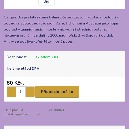
Galgán, Bio je stálezelená bylina z čeledi zázvorníkovitých, rostoucí v
tropech a subtropech východní Asie, Tichomoří a Austrálie jako hojný
podrost v tamních lesích. Roste v nízkých až středních polohách,
některým druhům se daří i v 2000 nadmořských výškách. Již od dob
Antiky se používá kořen této ...
celý popis
Dostupnost
skladem 2 ks
Nejsme plátci DPH
80 Kč
/
ks
Přidat do košíku
Číslo produktu:
VY-00043
Hlídat cenu / dostupnost