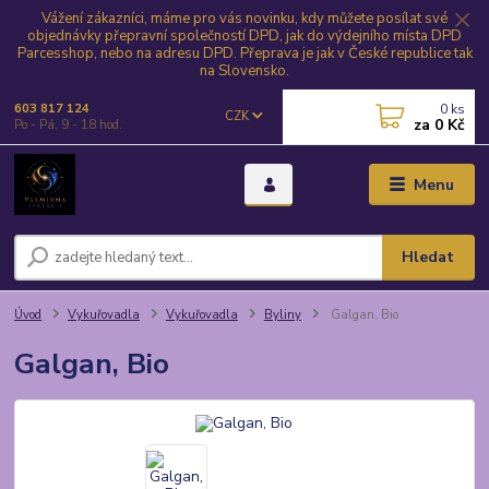
Vážení zákazníci, máme pro vás novinku, kdy můžete posílat své
objednávky přepravní společností DPD, jak do výdejního místa DPD
Parcesshop, nebo na adresu DPD. Přeprava je jak v České republice tak
na Slovensko.
0
ks
603 817 124
CZK
za
0 Kč
Po - Pá, 9 - 18 hod.
Menu
Hledat
Úvod
Vykuřovadla
Vykuřovadla
Byliny
Galgan, Bio
Galgan, Bio