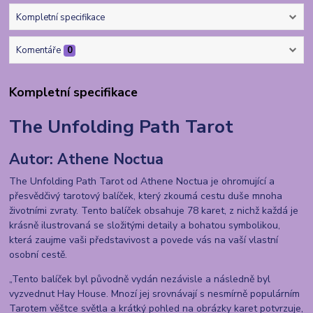
Kompletní specifikace
Komentáře
0
Kompletní specifikace
The Unfolding Path Tarot
Autor: Athene Noctua
The Unfolding Path Tarot od Athene Noctua je ohromující a
přesvědčivý tarotový balíček, který zkoumá cestu duše mnoha
životními zvraty. Tento balíček obsahuje 78 karet, z nichž každá je
krásně ilustrovaná se složitými detaily a bohatou symbolikou,
která zaujme vaši představivost a povede vás na vaší vlastní
osobní cestě.
„Tento balíček byl původně vydán nezávisle a následně byl
vyzvednut Hay House. Mnozí jej srovnávají s nesmírně populárním
Tarotem věštce světla a krátký pohled na obrázky karet potvrzuje,