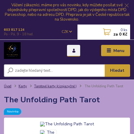
Vážení zákazníci, máme pro vás novinku, kdy můžete posílat své
objednávky přepravní společností DPD, jak do výdejního místa DPD
Parcesshop, nebo na adresu DPD. Přeprava je jak v České republice tak
na Slovensko.
0
ks
603 817 124
CZK
za
0 Kč
Po - Pá, 9 - 18 hod.
Menu
Hledat
Úvod
Karty
Tarotové karty (cizojazyčné )
The Unfolding Path Tarot
The Unfolding Path Tarot
Novinka