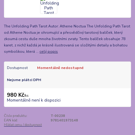
The Unfolding Path Tarot Autor: Athene Noctua The Unfolding Path Tarot
od Athene Noctua je ohromující a přesvědčivý tarotový balíček, který
zkoumá cestu duše mnoha životními zvraty. Tento balíček obsahuje 78
karet, z nichž každá je krásně ilustrovaná se složitými detaily a bohatou
symbolikou, která ...
celý popis
Dostupnost
Momentálně nedostupné
Nejsme plátci DPH
980 Kč
/
ks
Momentálně není k dispozici
Číslo produktu:
T-00238
EAN kód:
9781401973148
Hlídat cenu / dostupnost