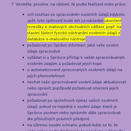
Vezměte, prosíme, na vědomí, že podle Nařízení máte právo:
vzít souhlas se zpracováním osobních údajů kdykoliv
zpět, toto zpětvzetí bude mít za následek
ukončení
rozesílky e-mailových obchodních sdělení, popř. na
vlastní žádost fyzické odstranění osobních údajů z
databáze e-mailového nástroje
požadovat po Správci informaci, jaké vaše osobní
údaje zpracovává
vyžádat si u Správce přístup k vašim zpracovávaným
osobním údajům a požadovat jejich kopii
u automatizovaně zpracovaných osobních údajů na
jejich přenositelnost
nechat vaše zpracovávané osobní údaje aktualizovat
nebo opravit, popřípadě požadovat omezení jejich
zpracování
požadovat po společnosti výmaz vašich osobních
údajů, pokud se nejedná o osobní údaje, které je
Správce povinen nebo oprávněn dále zpracovávat
dle příslušných právních předpisů
na účinnou soudní ochranu, pokud máte za to, že