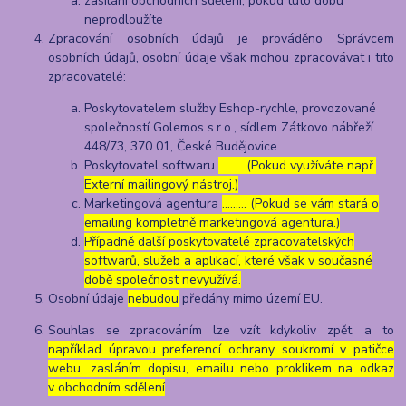
zasílání obchodních sdělení, pokud tuto dobu
neprodloužíte
Zpracování osobních údajů je prováděno Správcem
osobních údajů, osobní údaje však mohou zpracovávat i tito
zpracovatelé:
Poskytovatelem služby Eshop-rychle, provozované
společností Golemos s.r.o., sídlem Zátkovo nábřeží
448/73, 370 01, České Budějovice
Poskytovatel softwaru
……… (Pokud využíváte např.
Externí mailingový nástroj.)
Marketingová agentura
……… (Pokud se vám stará o
emailing kompletně marketingová agentura.)
Případně další poskytovatelé zpracovatelských
softwarů, služeb a aplikací, které však v současné
době společnost nevyužívá.
Osobní údaje
nebudou
předány mimo území EU.
Souhlas se zpracováním lze vzít kdykoliv zpět, a to
například úpravou preferencí ochrany soukromí v patičce
webu, zasláním dopisu, emailu nebo proklikem na odkaz
v obchodním sdělení
.