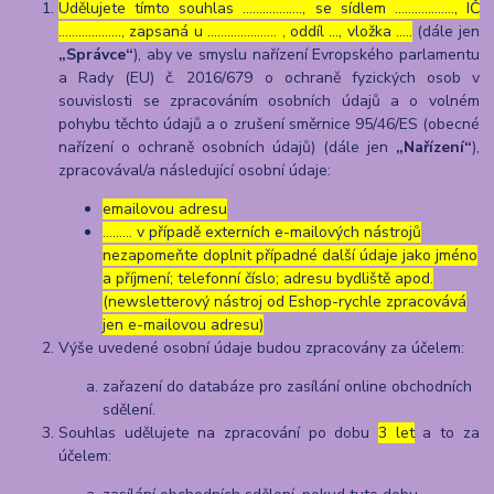
Udělujete tímto souhlas ……………..., se sídlem ………………, IČ
………………., zapsaná u ………………… , oddíl …, vložka …..
(dále jen
„Správce“
), aby ve smyslu nařízení Evropského parlamentu
a Rady (EU) č. 2016/679 o ochraně fyzických osob v
souvislosti se zpracováním osobních údajů a o volném
pohybu těchto údajů a o zrušení směrnice 95/46/ES (obecné
nařízení o ochraně osobních údajů) (dále jen
„Nařízení“
),
zpracovával/a následující osobní údaje:
emailovou adresu
……… v případě externích e-mailových nástrojů
nezapomeňte doplnit případné další údaje jako jméno
a příjmení; telefonní číslo; adresu bydliště apod.
(newsletterový nástroj od Eshop-rychle zpracovává
jen e-mailovou adresu)
Výše uvedené osobní údaje budou zpracovány za účelem:
zařazení do databáze pro zasílání online obchodních
sdělení.
Souhlas udělujete na zpracování po dobu
3 let
a to za
účelem: