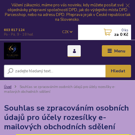
Vážení zákazníci, máme pro vás novinku, kdy můžete posílat své
objednávky přepravní společností DPD, jak do výdejního místa DPD
Parcesshop, nebo na adresu DPD. Přeprava je jak v České republice tak
na Slovensko.
0
ks
603 817 124
CZK
za
0 Kč
Po - Pá, 9 - 18 hod.
Menu
Hledat
Úvod
Souhlas se zpracováním osobních údajů pro účely rozesílky e-
mailových obchodních sdělení
Souhlas se zpracováním osobních
údajů pro účely rozesílky e-
mailových obchodních sdělení