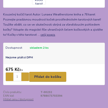
Kouzelný kočičí tarot Autor: Lunaea Weatherstone kniha a 78 karet
Poznejte pradávnou moudrost koček prostřednictvím tarotových karet!
Toužíte vědět, co se ve skutečnosti skrývá za vševědoucím pohledem
kočky? Vstupte do magické říše uhrančivých šelem kočkovitých a zjistěte
to! Kočky v této tarotové ...
celý popis
Dostupnost
skladem 2 ks
Nejsme plátci DPH
675 Kč
/
ks
Přidat do košíku
Číslo produktu:
T-00232
EAN kód:
9788073703394
Hlídat cenu / dostupnost