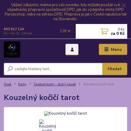
Vážení zákazníci, máme pro vás novinku, kdy můžete posílat své
objednávky přepravní společností DPD, jak do výdejního místa DPD
Parcesshop, nebo na adresu DPD. Přeprava je jak v České republice tak
na Slovensko.
0
ks
603 817 124
CZK
za
0 Kč
Po - Pá, 9 - 18 hod.
Menu
Hledat
Úvod
Karty
Tarotové karty - český návod
Kouzelný kočičí tarot
Kouzelný kočičí tarot