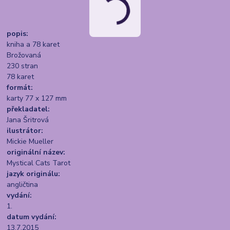
popis:
kniha a 78 karet
Brožovaná
230 stran
78 karet
formát:
karty 77 x 127 mm
překladatel:
Jana Šritrová
ilustrátor:
Mickie Mueller
originální název:
Mystical Cats Tarot
jazyk originálu:
angličtina
vydání:
1.
datum vydání:
13.7.2015