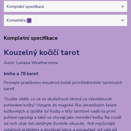
Kompletní specifikace
Komentáře
0
Kompletní specifikace
Kouzelný kočičí tarot
Autor: Lunaea Weatherstone
kniha a 78 karet
Poznejte pradávnou moudrost koček prostřednictvím tarotových
karet!
Toužíte vědět, co se ve skutečnosti skrývá za vševědoucím
pohledem kočky? Vstupte do magické říše uhrančivých šelem
kočkovitých a zjistěte to! Kočky v této tarotové sadě na první
pohled vypadají a také se chovají jako normální kočky. Na rozdíl
od nich však čelí obtížným životním situacím, řeší nejrůznější
vztahové problémy a dostávají lekce a ponaučení, jež vám při