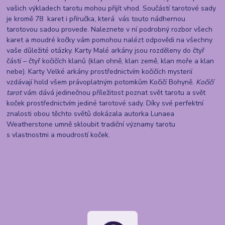
vašich výkladech tarotu mohou přijít vhod. Součástí tarotové sady
je kromě 78 karet i příručka, která vás touto nádhernou
tarotovou sadou provede. Naleznete v ní podrobný rozbor všech
karet a moudré kočky vám pomohou nalézt odpovědi na všechny
vaše důležité otázky. Karty Malé arkány jsou rozděleny do čtyř
částí – čtyř kočičích klanů (klan ohně, klan země, klan moře a klan
nebe). Karty Velké arkány prostřednictvím kočičích mysterií
vzdávají hold všem právoplatným potomkům Kočičí Bohyně.
Kočičí
tarot
vám dává jedinečnou příležitost poznat svět tarotu a svět
koček prostřednictvím jediné tarotové sady. Díky své perfektní
znalosti obou těchto světů dokázala autorka Lunaea
Weatherstone umně skloubit tradiční významy tarotu
s vlastnostmi a moudrostí koček.