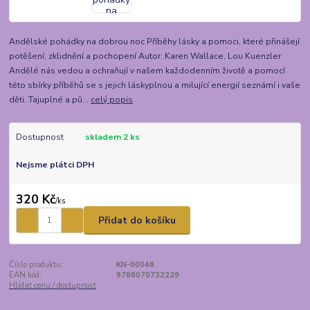
Andělské pohádky na dobrou noc Příběhy lásky a pomoci, které přinášejí
potěšení, zklidnění a pochopení Autor: Karen Wallace, Lou Kuenzler
Andělé nás vedou a ochraňují v našem každodenním životě a pomocí
této sbírky příběhů se s jejich láskyplnou a milující energií seznámí i vaše
děti. Tajuplné a pů...
celý popis
Dostupnost
skladem 2 ks
Nejsme plátci DPH
320 Kč
/
ks
Přidat do košíku
Číslo produktu:
KN-00048
EAN kód:
9788070732229
Hlídat cenu / dostupnost