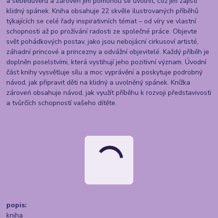
a sebedůvěru a zároveň jim pomohou se uvolnit, což jim zajistí
klidný spánek. Kniha obsahuje 22 skvěle ilustrovaných příběhů
týkajících se celé řady inspirativních témat – od víry ve vlastní
schopnosti až po prožívání radosti ze společné práce. Objevte
svět pohádkových postav, jako jsou nebojácní cirkusoví artisté,
záhadní princové a princezny a odvážní objevitelé. Každý příběh je
doplněn poselstvími, která vystihují jeho pozitivní význam. Úvodní
část knihy vysvětluje sílu a moc vyprávění a poskytuje podrobný
návod, jak připravit děti na klidný a uvolněný spánek. Knížka
zároveń obsahuje návod, jak využít příběhu k rozvoji představivosti
a tvůrčích schopností vašeho dítěte.
popis:
kniha