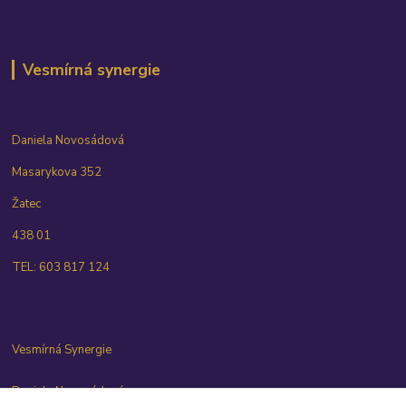
Vesmírná synergie
Daniela Novosádová
Masarykova 352
Žatec
438 01
TEL: 603 817 124
Vesmírná Synergie
Daniela Novosádová