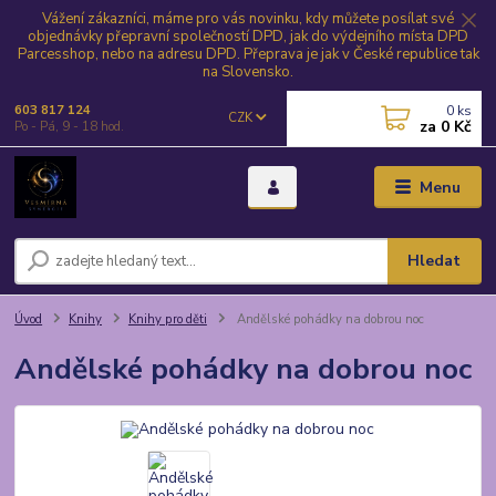
Vážení zákazníci, máme pro vás novinku, kdy můžete posílat své
objednávky přepravní společností DPD, jak do výdejního místa DPD
Parcesshop, nebo na adresu DPD. Přeprava je jak v České republice tak
na Slovensko.
0
ks
603 817 124
CZK
za
0 Kč
Po - Pá, 9 - 18 hod.
Menu
Hledat
Úvod
Knihy
Knihy pro děti
Andělské pohádky na dobrou noc
Andělské pohádky na dobrou noc