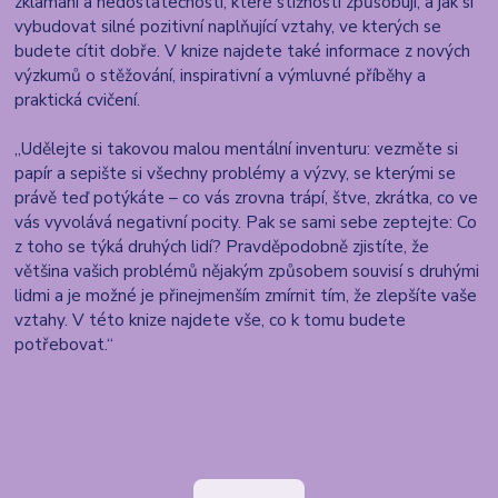
zklamání a nedostatečnosti, které stížnosti způsobují, a jak si
vybudovat silné pozitivní naplňující vztahy, ve kterých se
budete cítit dobře. V knize najdete také informace z nových
výzkumů o stěžování, inspirativní a výmluvné příběhy a
praktická cvičení.
„Udělejte si takovou malou mentální inventuru: vezměte si
papír a sepište si všechny problémy a výzvy, se kterými se
právě teď potýkáte – co vás zrovna trápí, štve, zkrátka, co ve
vás vyvolává negativní pocity. Pak se sami sebe zeptejte: Co
z toho se týká druhých lidí? Pravděpodobně zjistíte, že
většina vašich problémů nějakým způsobem souvisí s druhými
lidmi a je možné je přinejmenším zmírnit tím, že zlepšíte vaše
vztahy. V této knize najdete vše, co k tomu budete
potřebovat.“