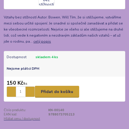
Vztahy bez stížností Autor: Bowen, Will Tím, že si stěžujeme, vytváříme
mezi sebou určité spojení. Je snadné si společně zanadávat a přidat se
ke všeobecné rozmrzelosti. Nejvíce ze všeho si ale stěžujeme na druhé
lidi, což vede k negativním a nezdravým základům našich vztahů – ať už
jde o rodinu, pa...
celý popis
Dostupnost
skladem 4 ks
Nejsme plátci DPH
150 Kč
/
ks
Přidat do košíku
Číslo produktu:
KN-00140
EAN kód:
9788073705213
Hlídat cenu / dostupnost