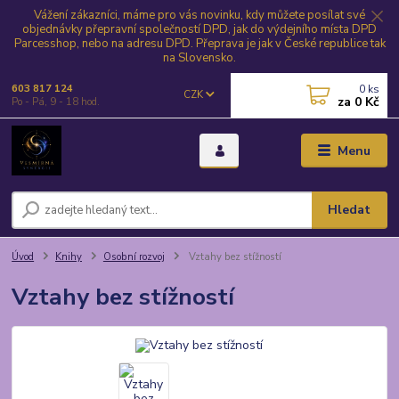
Vážení zákazníci, máme pro vás novinku, kdy můžete posílat své
objednávky přepravní společností DPD, jak do výdejního místa DPD
Parcesshop, nebo na adresu DPD. Přeprava je jak v České republice tak
na Slovensko.
0
ks
603 817 124
CZK
za
0 Kč
Po - Pá, 9 - 18 hod.
Menu
Hledat
Úvod
Knihy
Osobní rozvoj
Vztahy bez stížností
Vztahy bez stížností