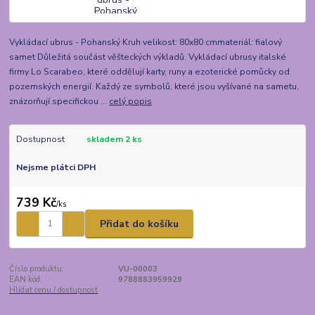
Vykládací ubrus - Pohanský Kruh velikost: 80x80 cmmateriál: fialový
samet Důležitá součást věšteckých výkladů. Vykládací ubrusy italské
firmy Lo Scarabeo, které oddělují karty, runy a ezoterické pomůcky od
pozemských energií. Každý ze symbolů, které jsou vyšívané na sametu,
znázorňují specifickou ...
celý popis
Dostupnost
skladem 2 ks
Nejsme plátci DPH
739 Kč
/
ks
Přidat do košíku
Číslo produktu:
VU-00003
EAN kód:
9788883959929
Hlídat cenu / dostupnost