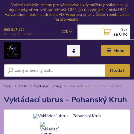
Vážení zákazníci, máme pro vás novinku, kdy můžete posílat své
objednávky přepravní společností DPD, jak do výdejního místa DPD
Parcesshop, nebo na adresu DPD. Přeprava je jak v České republice tak
na Slovensko.
0
ks
603 817 124
CZK
za
0 Kč
Po - Pá, 9 - 18 hod.
Menu
Hledat
Úvod
Karty
Vykládací ubrusy
Vykládací ubrus - Pohanský Kruh
Vykládací ubrus - Pohanský Kruh