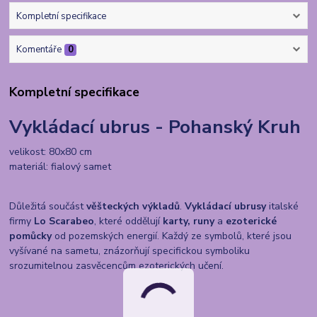
Kompletní specifikace
Komentáře
0
Kompletní specifikace
Vykládací ubrus - Pohanský Kruh
velikost: 80x80 cm
materiál: fialový samet
Důležitá součást
věšteckých výkladů
.
Vykládací ubrusy
italské
firmy
Lo Scarabeo
, které oddělují
karty, runy
a
ezoterické
pomůcky
od pozemských energií. Každý ze symbolů, které jsou
vyšívané na sametu, znázorňují specifickou symboliku
srozumitelnou zasvěcencům ezoterických učení.