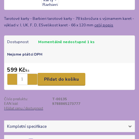
Tarotové karty - Barbieri tarotové karty - 78 ksbrožura s významem karet -
výklad v: I, UK, F, D, ESvelikost karet - 66 x 120 mm
celý popis
Dostupnost
Momentálně nedostupné 1 ks
Nejsme plátci DPH
599 Kč
/
ks
Přidat do košíku
Číslo produktu:
T-00135
EAN kód:
9788865273777
Hlídat cenu / dostupnost
Kompletní specifikace