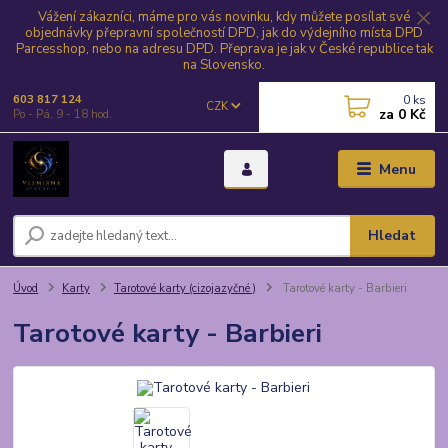
Vážení zákazníci, máme pro vás novinku, kdy můžete posílat své
objednávky přepravní společností DPD, jak do výdejního místa DPD
Parcesshop, nebo na adresu DPD. Přeprava je jak v České republice tak
na Slovensko.
0
ks
603 817 124
CZK
za
0 Kč
Po - Pá, 9 - 18 hod.
Menu
Hledat
Úvod
Karty
Tarotové karty (cizojazyčné )
Tarotové karty - Barbieri
Tarotové karty - Barbieri