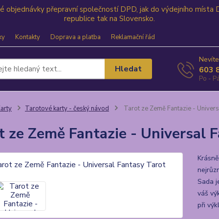
své objednávky přepravní společností DPD, jak do výdejního místa
republice tak na Slovensko.
ky
Kontakty
Doprava a platba
Reklamační řád
Nevíte
Hledat
603 
Po - Pá
arty
Tarotové karty - český návod
Tarot ze Země Fantazie - Univers
t ze Země Fantazie - Universal 
Krásně
nejrůz
Sada j
váš výk
při výk