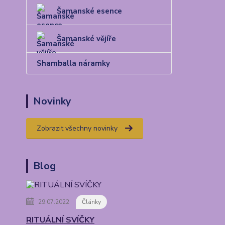
Šamanské esence
Šamanské vějíře
Shamballa náramky
Novinky
Zobrazit všechny novinky
Blog
29.07.2022
Články
RITUÁLNÍ SVÍČKY