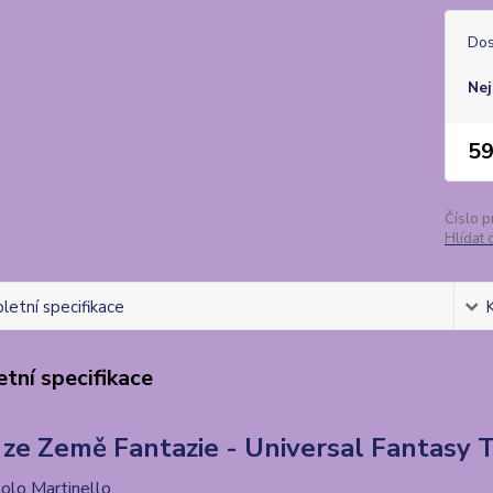
Dos
Nej
59
Číslo p
Hlídat 
etní specifikace
tní specifikace
 ze Země Fantazie - Universal Fantasy 
olo Martinello