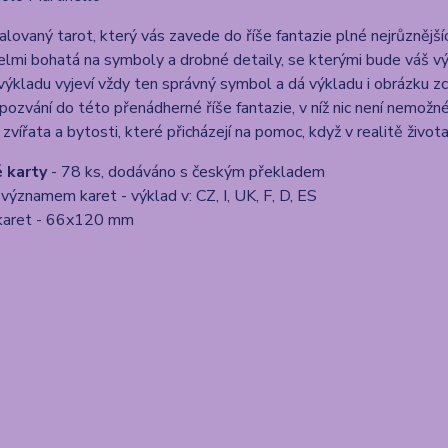
lovaný tarot, který vás zavede do říše fantazie plné nejrůznějšíc
elmi bohatá na symboly a drobné detaily, se kterými bude váš výk
 výkladu vyjeví vždy ten správný symbol a dá výkladu i obrázku z
pozvání do této přenádherné říše fantazie, v níž nic není nemož
ná zvířata a bytosti, které přicházejí na pomoc, když v realitě živ
 karty
- 78 ks, dodáváno s českým překladem
 významem karet - výklad v: CZ, I, UK, F, D, ES
 karet - 66x120 mm