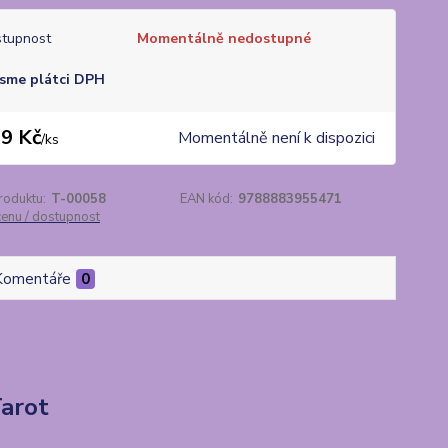
tupnost
Momentálně nedostupné
sme plátci DPH
9 Kč
Momentálně není k dispozici
/
ks
roduktu:
T-00058
EAN kód:
9788883955471
cenu / dostupnost
Komentáře
0
Tarot