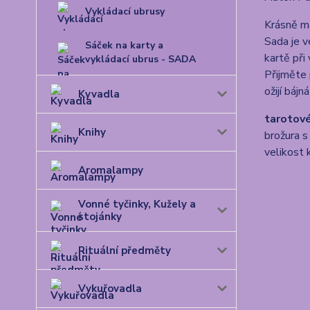
Vykládací ubrusy
Krásně ma
Sada je v
Sáček na karty a
kartě při
vykládací ubrus - SADA
Přijměte 
ožijí báj
Kyvadla
tarotové
Knihy
brožura s
velikost
Aromalampy
Vonné tyčinky, Kužely a
stojánky
Rituální předměty
Vykuřovadla