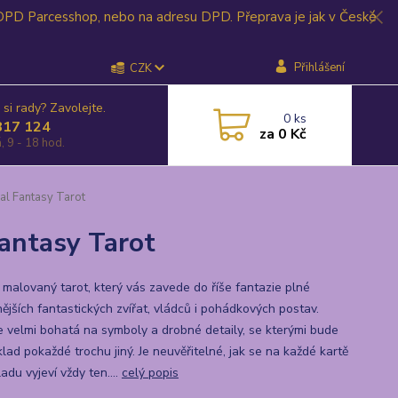
 DPD Parcesshop, nebo na adresu DPD. Přeprava je jak v České
Přihlášení
CZK
 si rady? Zavolejte.
0
ks
817 124
za
0 Kč
, 9 - 18 hod.
al Fantasy Tarot
Fantasy Tarot
 malovaný tarot, který vás zavede do říše fantazie plné
nějších fantastických zvířat, vládců i pohádkových postav.
e velmi bohatá na symboly a drobné detaily, se kterými bude
lad pokaždé trochu jiný. Je neuvěřitelné, jak se na každé kartě
ladu vyjeví vždy ten....
celý popis