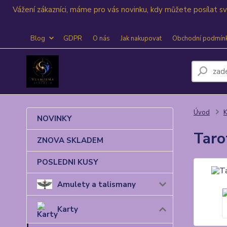
Vážení zákazníci, máme pro vás novinku, kdy můžete posílat 
Blog
GDPR
O nás
Jak nakupovat
Obchodní podmín
Úvod
K
NOVINKY
Taro
ZNOVA SKLADEM
POSLEDNI KUSY
Amulety a talismany
Karty