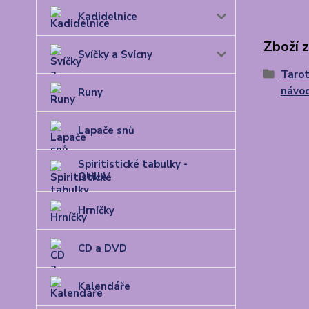
Kadidelnice
Zboží 
Svíčky a Svícny
Tarot
návo
Runy
Lapače snů
Spiritistické tabulky -
OUIJA
Hrníčky
CD a DVD
Kalendáře