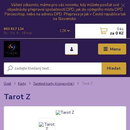
Vážení zákazníci, máme pro vás novinku, kdy můžete posílat své
objednávky přepravní společností DPD, jak do výdejního místa DPD
Parcesshop, nebo na adresu DPD. Přeprava je jak v České republice tak
na Slovensko.
0
ks
603 817 124
CZK
za
0 Kč
Po - Pá, 9 - 18 hod.
Menu
Hledat
Úvod
Karty
Tarotové karty (cizojazyčné )
Tarot Z
Tarot Z