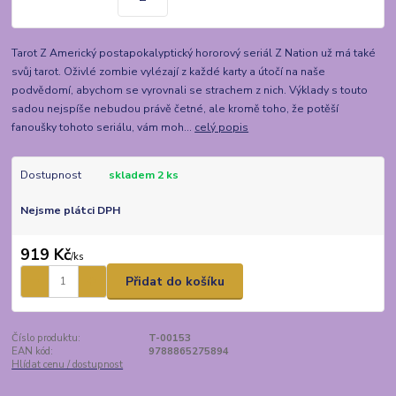
Tarot Z Americký postapokalyptický hororový seriál Z Nation už má také
svůj tarot. Oživlé zombie vylézají z každé karty a útočí na naše
podvědomí, abychom se vyrovnali se strachem z nich. Výklady s touto
sadou nejspíše nebudou právě četné, ale kromě toho, že potěší
fanoušky tohoto seriálu, vám moh...
celý popis
Dostupnost
skladem 2 ks
Nejsme plátci DPH
919 Kč
/
ks
Přidat do košíku
Číslo produktu:
T-00153
EAN kód:
9788865275894
Hlídat cenu / dostupnost