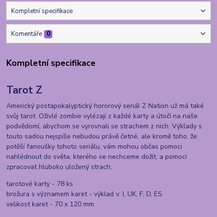
Kompletní specifikace
Komentáře
0
Kompletní specifikace
Tarot Z
Americký postapokalyptický hororový seriál Z Nation už má také
svůj tarot. Oživlé zombie vylézají z každé karty a útočí na naše
podvědomí, abychom se vyrovnali se strachem z nich. Výklady s
touto sadou nejspíše nebudou právě četné, ale kromě toho, že
potěší fanoušky tohoto seriálu, vám mohou občas pomoci
nahlédnout do světa, kterého se nechceme dožít, a pomoci
zpracovat hluboko uložený strach.
tarotové karty - 78 ks
brožura s významem karet - výklad v: I, UK, F, D, ES
velikost karet - 70 x 120 mm