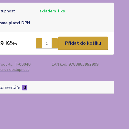
tupnost
skladem 1 ks
sme plátci DPH
9 Kč
Přidat do košíku
/
ks
roduktu:
T-00040
EAN kód:
9788883952999
cenu / dostupnost
Komentáře
0