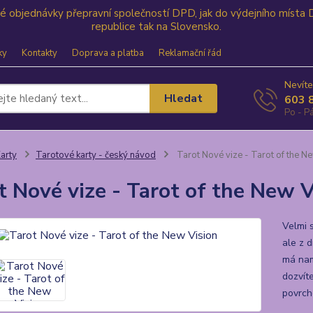
své objednávky přepravní společností DPD, jak do výdejního místa
republice tak na Slovensko.
ky
Kontakty
Doprava a platba
Reklamační řád
Nevíte
Hledat
603 
Po - Pá
arty
Tarotové karty - český návod
Tarot Nové vize - Tarot of the N
t Nové vize - Tarot of the New V
Velmi s
ale z 
má nam
dozvít
povrch