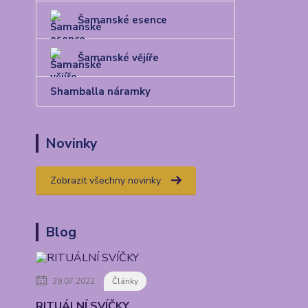
Šamanské esence
Šamanské vějíře
Shamballa náramky
Novinky
Zobrazit všechny novinky
Blog
29.07.2022
Články
RITUÁLNÍ SVÍČKY