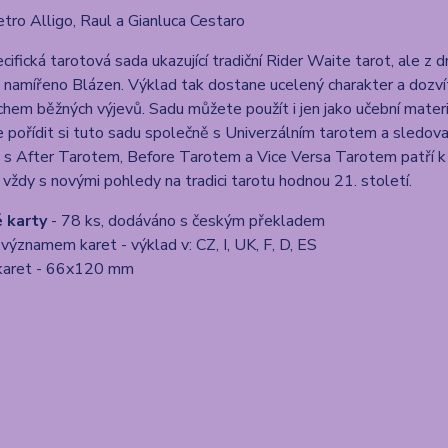
etro Alligo, Raul a Gianluca Cestaro
cifická tarotová sada ukazující tradiční Rider Waite tarot, ale z
namířeno Blázen. Výklad tak dostane ucelený charakter a dozvíte
hem běžných výjevů. Sadu můžete použít i jen jako učební materi
je pořídit si tuto sadu společně s Univerzálním tarotem a sledovat
s After Tarotem, Before Tarotem a Vice Versa Tarotem patří k 
 vždy s novými pohledy na tradici tarotu hodnou 21. století.
 karty
- 78 ks, dodáváno s českým překladem
 významem karet - výklad v: CZ, I, UK, F, D, ES
 karet - 66x120 mm