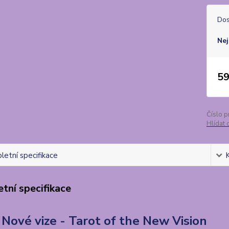
Dos
Nej
59
Číslo p
Hlídat 
etní specifikace
tní specifikace
 Nové vize - Tarot of the New Vision