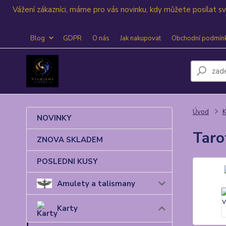
Vážení zákazníci, máme pro vás novinku, kdy můžete posílat 
Blog
GDPR
O nás
Jak nakupovat
Obchodní podmín
Úvod
K
NOVINKY
Taro
ZNOVA SKLADEM
POSLEDNI KUSY
Amulety a talismany
Karty