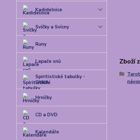
Kadidelnice
Svíčky a Svícny
Runy
Zboží 
Lapače snů
Tarot
Spiritistické tabulky -
návo
OUIJA
Hrníčky
CD a DVD
Kalendáře