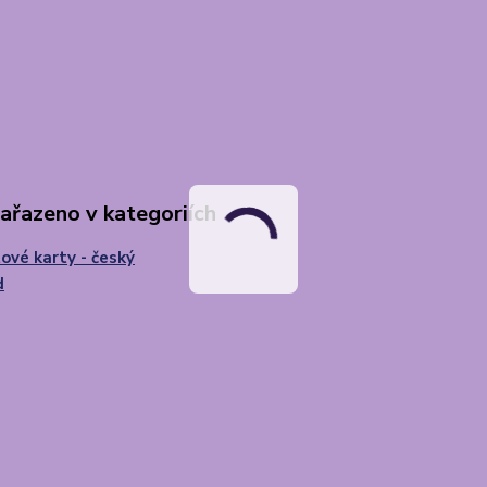
zařazeno v kategoriích
ové karty - český
d