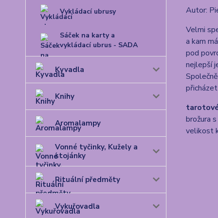
Autor: Pi
Vykládací ubrusy
Velmi spe
Sáček na karty a
a kam má 
vykládací ubrus - SADA
pod povrc
nejlepší 
Kyvadla
Společně 
přicházet
Knihy
tarotové
brožura s
Aromalampy
velikost
Vonné tyčinky, Kužely a
stojánky
Rituální předměty
Vykuřovadla