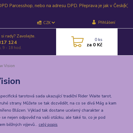
 DPD Parcesshop, nebo na adresu DPD. Přeprava je jak v České
Přihlášení
CZK
 si rady? Zavolejte.
0
ks
817 124
za
0 Kč
, 9 - 18 hod.
ew Vision
ision
pecifická tarotová sada ukazující tradiční Rider Waite tarot,
druhé strany. Můžete se tak dozvědět, na co se dívá Mág a kam
ířeno Blázen. Výklad tak dostane ucelený charakter a
e se nejen odpověď na vaši otázku, ale také to, co je pod
em běžných výjevů...
celý popis