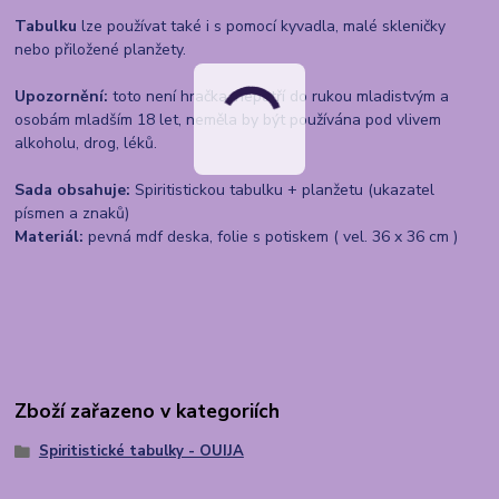
Tabulku
lze používat také i s pomocí kyvadla, malé skleničky
nebo přiložené planžety.
Upozornění:
toto není hračka, nepatří do rukou mladistvým a
osobám mladším 18 let, neměla by být používána pod vlivem
alkoholu, drog, léků.
Sada obsahuje:
Spiritistickou tabulku + planžetu (ukazatel
písmen a znaků)
Materiál:
pevná mdf deska, folie s potiskem ( vel. 36 x 36 cm )
Zboží zařazeno v kategoriích
Spiritistické tabulky - OUIJA