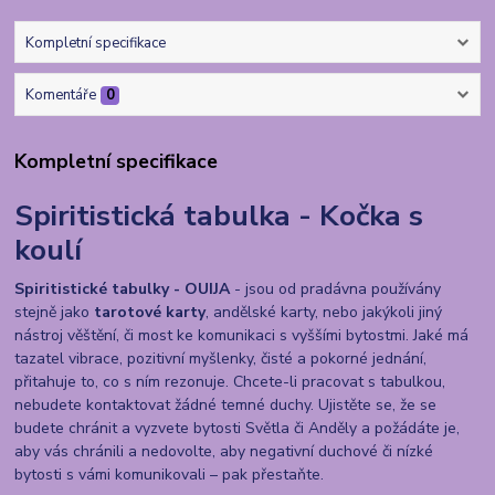
Kompletní specifikace
Komentáře
0
Kompletní specifikace
Spiritistická tabulka - Kočka s
koulí
Spiritistické tabulky - OUIJA
- jsou od pradávna používány
stejně jako
tarotové karty
, andělské karty, nebo jakýkoli jiný
nástroj věštění, či most ke komunikaci s vyššími bytostmi. Jaké má
tazatel vibrace, pozitivní myšlenky, čisté a pokorné jednání,
přitahuje to, co s ním rezonuje. Chcete-li pracovat s tabulkou,
nebudete kontaktovat žádné temné duchy. Ujistěte se, že se
budete chránit a vyzvete bytosti Světla či Anděly a požádáte je,
aby vás chránili a nedovolte, aby negativní duchové či nízké
bytosti s vámi komunikovali – pak přestaňte.