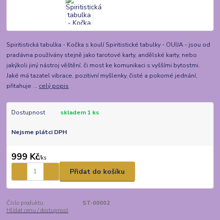
Spiritistická tabulka - Kočka s koulí Spiritistické tabulky - OUIJA - jsou od
pradávna používány stejně jako tarotové karty, andělské karty, nebo
jakýkoli jiný nástroj věštění, či most ke komunikaci s vyššími bytostmi.
Jaké má tazatel vibrace, pozitivní myšlenky, čisté a pokorné jednání,
přitahuje ...
celý popis
Dostupnost
skladem 1 ks
Nejsme plátci DPH
999 Kč
/
ks
Přidat do košíku
Číslo produktu:
ST-00002
Hlídat cenu / dostupnost