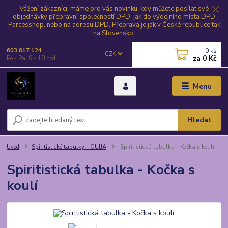
Vážení zákazníci, máme pro vás novinku, kdy můžete posílat své
objednávky přepravní společností DPD, jak do výdejního místa DPD
Parcesshop, nebo na adresu DPD. Přeprava je jak v České republice tak
na Slovensko.
0
ks
603 817 124
CZK
za
0 Kč
Po - Pá, 9 - 18 hod.
Menu
Hledat
Úvod
Spiritistické tabulky - OUIJA
Spiritistická tabulka - Kočka s koulí
Spiritistická tabulka - Kočka s
koulí