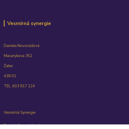
Vesmírná synergie
Daniela Novosádová
Masarykova 352
Žatec
438 01
TEL: 603 817 124
Vesmírná Synergie
Daniela Novosádová