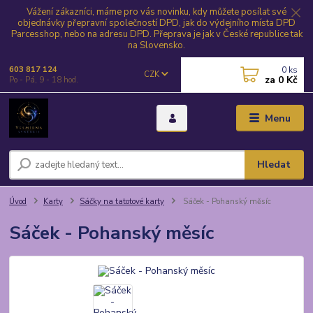
Vážení zákazníci, máme pro vás novinku, kdy můžete posílat své
objednávky přepravní společností DPD, jak do výdejního místa DPD
Parcesshop, nebo na adresu DPD. Přeprava je jak v České republice tak
na Slovensko.
0
ks
603 817 124
CZK
za
0 Kč
Po - Pá, 9 - 18 hod.
Menu
Hledat
Úvod
Karty
Sáčky na tatotové karty
Sáček - Pohanský měsíc
Sáček - Pohanský měsíc