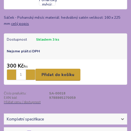
Sáček - Pohanský měsíc materiál: hedvábný satén velikost: 160 x 225
mm
celý popis
Dostupnost
Skladem 3 ks
Nejsme plátci DPH
300 Kč
/
ks
Přidat do košíku
Číslo produktu:
SA-00018
EAN kód:
9788865270059
Hlídat cenu / dostupnost
Kompletní specifikace