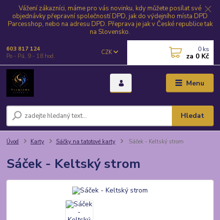
Vážení zákazníci, máme pro vás novinku, kdy můžete posílat své
objednávky přepravní společností DPD, jak do výdejního místa DPD
Parcesshop, nebo na adresu DPD. Přeprava je jak v České republice tak
na Slovensko.
0
ks
603 817 124
CZK
za
0 Kč
Po - Pá, 9 - 18 hod.
Menu
Hledat
Úvod
Karty
Sáčky na tatotové karty
Sáček - Keltský strom
Sáček - Keltský strom