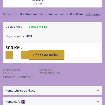
Sáček - Keltský strom materiál: sametvelikost: 200 x 200 mm
celý popis
Dostupnost
skladem 1 ks
Nejsme plátci DPH
300 Kč
/
ks
Přidat do košíku
Číslo produktu:
SA-00040
EAN kód:
9788865271452
Hlídat cenu / dostupnost
Kompletní specifikace
Komentáře
0