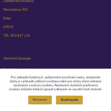
Daniela Novosádová
Masarykova 352
Žatec
438 01
TEL: 603 817 124
Vesmírná Synergie
Daniela Novosádová
603 817 124
Pro základní funkčnost, zpříjemnění používání webu, analytické
účely a v případě udělení souhlasu také pro účely cílení reklamy
vesmirna.synergie@email.cz
využíváme soubory cookies. Nastavení vlastních preferencí
cookies můžete kdykoli upravit odkazem ve spodní části stránek.
Souhlasím
Nastavení