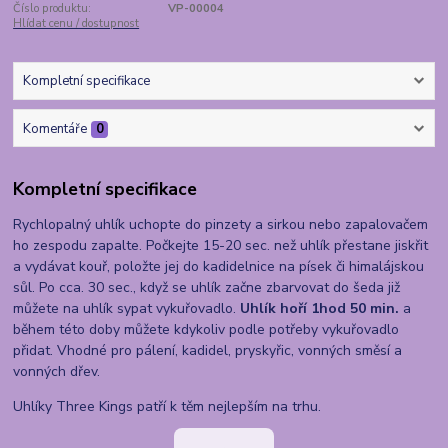
Číslo produktu:
VP-00004
Hlídat cenu / dostupnost
Kompletní specifikace
Komentáře
0
Kompletní specifikace
Rychlopalný uhlík uchopte do pinzety a sirkou nebo zapalovačem
ho zespodu zapalte. Počkejte 15-20 sec. než uhlík přestane jiskřit
a vydávat kouř, položte jej do kadidelnice na písek či himalájskou
sůl. Po cca. 30 sec., když se uhlík začne zbarvovat do šeda již
můžete na uhlík sypat vykuřovadlo.
Uhlík hoří 1hod 50 min.
a
během této doby můžete kdykoliv podle potřeby vykuřovadlo
přidat. Vhodné pro pálení, kadidel, pryskyřic, vonných směsí a
vonných dřev.
Uhlíky Three Kings patří k těm nejlepším na trhu.