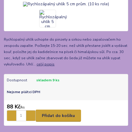
Rychlopalný uhlík uchopte do pinzety a sirkou nebo zapalovačem ho
zespodu zapalte. Počkejte 15-20 sec. než uhlík přestane jiskřit a vydávat
kouř, položte jej do kadidelnice na písek či himalájskou sůl. Po cca. 30
sec., když se uhlík začne zbarvovat do šeda již můžete na uhlík sypat
vykuřovadlo. Uhlí...
celý popis
Dostupnost
skladem 9 ks
Nejsme plátci DPH
88 Kč
/
ks
Přidat do košíku