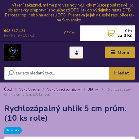
Vážení zákazníci, máme pro vás novinku, kdy můžete posílat své
objednávky přepravní společností DPD, jak do výdejního místa DPD
Parcesshop, nebo na adresu DPD. Přeprava je jak v České republice tak
na Slovensko.
0
ks
603 817 124
CZK
za
0 Kč
Po - Pá, 9 - 18 hod.
Menu
Hledat
Úvod
Vykuřovadla
Vykuřovací pomůcky
Uhlíky
Rychlozápalný
uhlík 5 cm prům. (10 ks role)
Rychlozápalný uhlík 5 cm prům.
(10 ks role)
Novinka