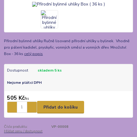
Přírodní bylinné uhlíky Ručně lisované přírodní uhlíky u bylinek. Vhodně
pro pálení kadidel, pryskyřic, vonných směsí a vonných dřev. Množství:
Box - 36 ks
celý popis
Dostupnost
skladem 5 ks
Nejsme plátci DPH
505 Kč
/
ks
Přidat do košíku
Číslo produktu:
VP-00008
Hlídat cenu / dostupnost