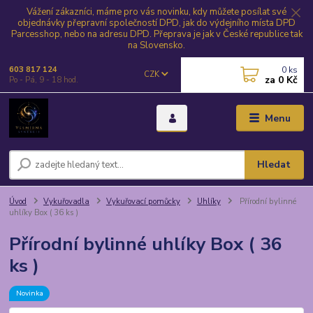
Vážení zákazníci, máme pro vás novinku, kdy můžete posílat své
objednávky přepravní společností DPD, jak do výdejního místa DPD
Parcesshop, nebo na adresu DPD. Přeprava je jak v České republice tak
na Slovensko.
0
ks
603 817 124
CZK
za
0 Kč
Po - Pá, 9 - 18 hod.
Menu
Hledat
Úvod
Vykuřovadla
Vykuřovací pomůcky
Uhlíky
Přírodní bylinné
uhlíky Box ( 36 ks )
Přírodní bylinné uhlíky Box ( 36
ks )
Novinka