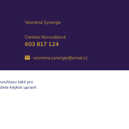
Vesmírná Synergie
Daniela Novosádová
603 817 124
vesmirna.synergie@email.cz
 souhlasu také pro
žete kdykoli upravit
Vytvořeno na
Eshop-rychle.cz