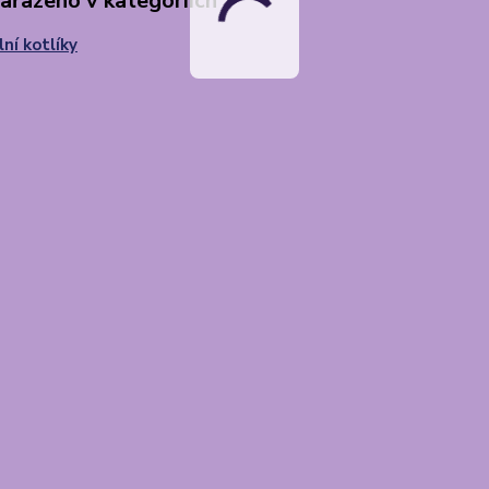
zařazeno v kategoriích
lní kotlíky