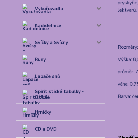
pryskyřic
Vykuřovadla
lektvarů.
Kadidelnice
Svíčky a Svícny
Rozměry:
Výška: 8
Runy
průměr: 
Lapače snů
váha: 0,7
Spiritistické tabulky -
Barva: če
OUIJA
Hrníčky
CD a DVD