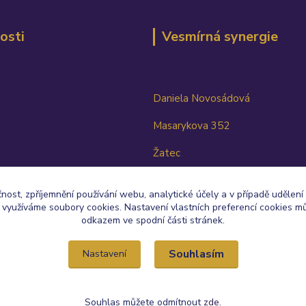
osti
Vesmírná synergie
Daniela Novosádová
Masarykova 352
Žatec
438 01
čnost, zpříjemnění používání webu, analytické účely a v případě udělení
TEL: 603 817 124
y využíváme soubory cookies. Nastavení vlastních preferencí cookies mů
odkazem ve spodní části stránek.
Souhlasím
Nastavení
Souhlas můžete odmítnout
zde
.