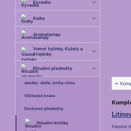
Kyvadla
Knihy
Aromalampy
Vonné tyčinky, Kužely a
stojánky
Rituální předměty
deníky- diáře, knihy stínu
Kompl
Věštecké koule
Komple
Duchovní předměty
Litino
Rituální kotlíky
Masivní t