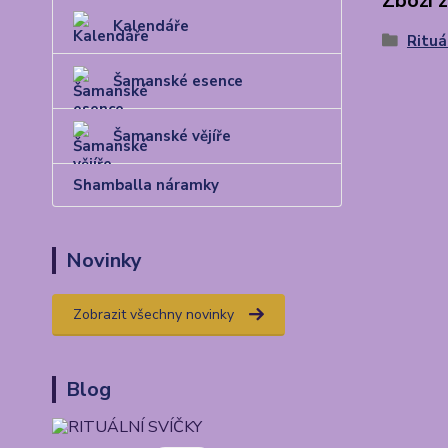
Zboží 
Kalendáře
Rituá
Šamanské esence
Šamanské vějíře
Shamballa náramky
Novinky
Zobrazit všechny novinky
Blog