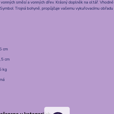
, vonných směsí a vonných dřev. Krásný doplněk na oltář. Vhodné 
 Symbol Trojná bohyně, propůjčuje vašemu vykuřovacímu obřadu 
,5 cm
7,5 cm
5 kg
rná