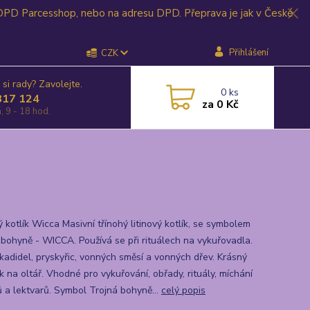
 DPD Parcesshop, nebo na adresu DPD. Přeprava je jak v České
Přihlášení
CZK
 si rady? Zavolejte.
0
ks
817 124
za
0 Kč
, 9 - 18 hod.
ý kotlík Wicca Masivní třínohý litinový kotlík, se symbolem
 bohyně - WICCA. Používá se při rituálech na vykuřovadla.
 kadidel, pryskyřic, vonných směsí a vonných dřev. Krásný
 na oltář. Vhodné pro vykuřování, obřady, rituály, míchání
 a lektvarů. Symbol Trojná bohyně...
celý popis