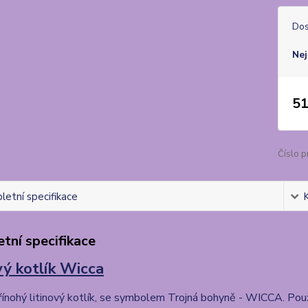
Dos
Nej
51
Číslo p
etní specifikace
tní specifikace
vý kotlík Wicca
řínohý litinový kotlík, se symbolem Trojná bohyně - WICCA. Použí