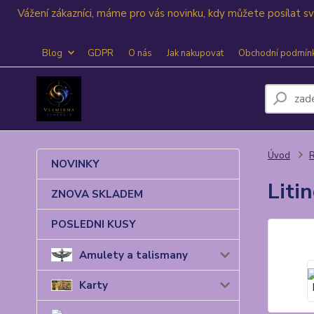
Vážení zákazníci, máme pro vás novinku, kdy můžete posílat 
Blog
GDPR
O nás
Jak nakupovat
Obchodní podmín
Úvod
R
NOVINKY
Liti
ZNOVA SKLADEM
POSLEDNI KUSY
Amulety a talismany
Karty