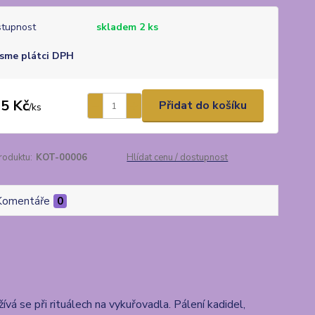
tupnost
skladem 2 ks
sme plátci DPH
5 Kč
Přidat do košíku
/
ks
roduktu:
KOT-00006
Hlídat cenu / dostupnost
Komentáře
0
vá se při rituálech na vykuřovadla. Pálení kadidel,