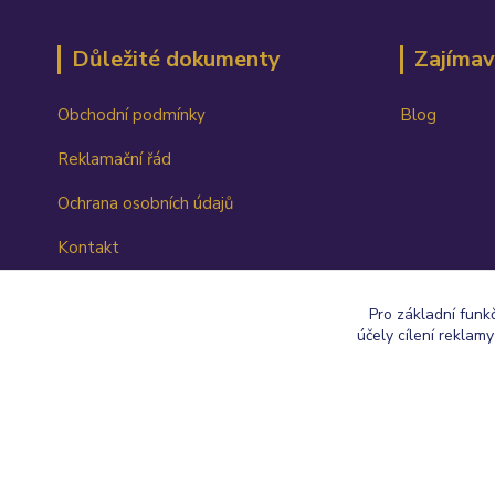
Důležité dokumenty
Zajímav
Obchodní podmínky
Blog
Reklamační řád
Ochrana osobních údajů
Kontakt
Ceník dopravy
Pro základní funk
účely cílení reklam
© 2016 - 2026 vesmirnasynergie.cz