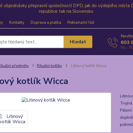
své objednávky přepravní společností DPD, jak do výdejního místa
republice tak na Slovensko.
ky
Kontakty
Doprava a platba
Reklamační řád
Nevíte
Hledat
603 
Po - Pá
ituální předměty
Rituální kotlíky
Litinový kotlík Wicca
nový kotlík Wicca
Litinov
Trojná
Pálení
doplněk
pokrmů