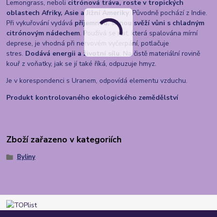
Lemongrass, neboli
citrónová tráva, roste v tropických
oblastech Afriky, Asie a Jižní Ameriky
. Původně pochází z Indie.
Při vykuřování vydává
příjemnou, silnou svěží vůni s chladným
citrónovým nádechem
. Používá se nať, která spalována mírní
deprese, je vhodná při nervovém vyčerpání, potlačuje
stres.
Dodává energii a životní sílu
. Na čistě materiální rovině
kouř z voňatky, jak se jí také říká, odpuzuje hmyz.
Je v korespondenci s Uranem, odpovídá elementu vzduchu.
Produkt kontrolovaného ekologického zemědělství
Zboží zařazeno v kategoriích
Byliny