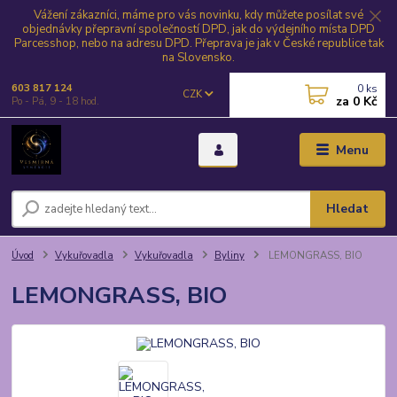
Vážení zákazníci, máme pro vás novinku, kdy můžete posílat své
objednávky přepravní společností DPD, jak do výdejního místa DPD
Parcesshop, nebo na adresu DPD. Přeprava je jak v České republice tak
na Slovensko.
0
ks
603 817 124
CZK
za
0 Kč
Po - Pá, 9 - 18 hod.
Menu
Hledat
Úvod
Vykuřovadla
Vykuřovadla
Byliny
LEMONGRASS, BIO
LEMONGRASS, BIO