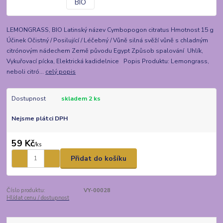
LEMONGRASS, BIO Latinský název Cymbopogon citratus Hmotnost 15 g
Účinek Očistný / Posilující / Léčebný / Vůně silná svěží vůně s chladným
citrónovým nádechem Země původu Egypt Způsob spalování Uhlík,
Vykuřovací pícka, Elektrická kadidelnice Popis Produktu: Lemongrass,
neboli citró...
celý popis
Dostupnost
skladem 2 ks
Nejsme plátci DPH
59 Kč
/
ks
Přidat do košíku
Číslo produktu:
VY-00028
Hlídat cenu / dostupnost