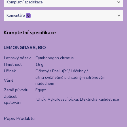
Kompletní specifikace
Komentáře
0
Kompletní specifikace
LEMONGRASS, BIO
Latinský název
Cymbopogon citratus
Hmotnost
15 g
Účinek
Očistný / Posilující / Léčebný /
silná svěží vůně s chladným citrónovým
Vůně
nádechem
Země původu
Egypt
Způsob
Uhlík, Vykuřovací pícka, Elektrická kadidelnice
spalování
Popis Produktu: