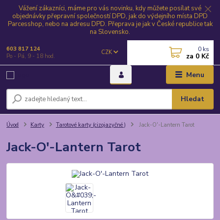
Vážení zákazníci, máme pro vás novinku, kdy můžete posílat své
objednávky přepravní společností DPD, jak do výdejního místa DPD
Parcesshop, nebo na adresu DPD. Přeprava je jak v České republice tak
na Slovensko.
0
ks
603 817 124
CZK
za
0 Kč
Po - Pá, 9 - 18 hod.
Menu
Hledat
Úvod
Karty
Tarotové karty (cizojazyčné )
Jack-O'-Lantern Tarot
Jack-O'-Lantern Tarot