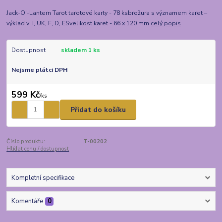
Jack-O'-Lantern Tarot tarotové karty - 78 ksbrožura s významem karet –
výklad v: I, UK, F, D, ESvelikost karet - 66 x 120 mm
celý popis
Dostupnost
skladem 1 ks
Nejsme plátci DPH
599 Kč
/
ks
Přidat do košíku
Číslo produktu:
T-00202
Hlídat cenu / dostupnost
Kompletní specifikace
Komentáře
0