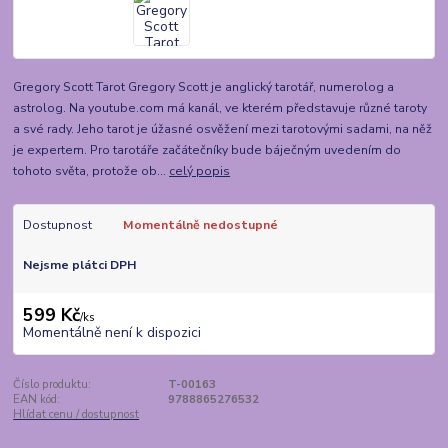
Gregory Scott Tarot Gregory Scott je anglický tarotář, numerolog a
astrolog. Na youtube.com má kanál, ve kterém představuje různé taroty
a své rady. Jeho tarot je úžasné osvěžení mezi tarotovými sadami, na něž
je expertem. Pro tarotáře začátečníky bude báječným uvedením do
tohoto světa, protože ob...
celý popis
Dostupnost
Momentálně nedostupné
Nejsme plátci DPH
599 Kč
/
ks
Momentálně není k dispozici
Číslo produktu:
T-00163
EAN kód:
9788865276532
Hlídat cenu / dostupnost