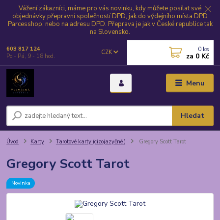
Vážení zákazníci, máme pro vás novinku, kdy můžete posílat své
objednávky přepravní společností DPD, jak do výdejního místa DPD
Parcesshop, nebo na adresu DPD. Přeprava je jak v České republice tak
na Slovensko.
0
ks
603 817 124
CZK
za
0 Kč
Po - Pá, 9 - 18 hod.
Menu
Hledat
Úvod
Karty
Tarotové karty (cizojazyčné )
Gregory Scott Tarot
Gregory Scott Tarot
Novinka