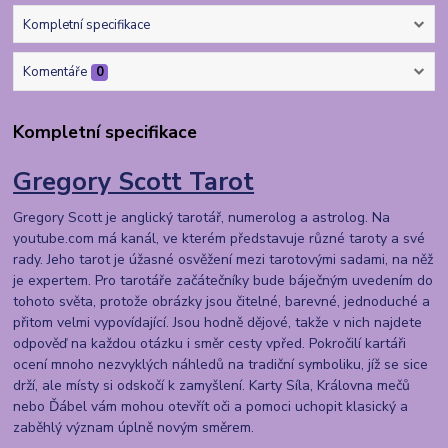
Kompletní specifikace
Komentáře
0
Kompletní specifikace
Gregory Scott Tarot
Gregory Scott je anglický tarotář, numerolog a astrolog. Na
youtube.com má kanál, ve kterém představuje různé taroty a své
rady. Jeho tarot je úžasné osvěžení mezi tarotovými sadami, na něž
je expertem. Pro tarotáře začátečníky bude báječným uvedením do
tohoto světa, protože obrázky jsou čitelné, barevné, jednoduché a
přitom velmi vypovídající. Jsou hodně dějové, takže v nich najdete
odpověď na každou otázku i směr cesty vpřed. Pokročilí kartáři
ocení mnoho nezvyklých náhledů na tradiční symboliku, jíž se sice
drží, ale místy si odskočí k zamyšlení. Karty Síla, Královna mečů
nebo Ďábel vám mohou otevřít oči a pomoci uchopit klasický a
zaběhlý význam úplně novým směrem.