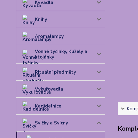
Kyvadla
Knihy
Aromalampy
Vonné tyčinky, Kužely a
stojánky
Rituální předměty
Vykuřovadla
Kadidelnice
Kompl
Svíčky a Svícny
Komple