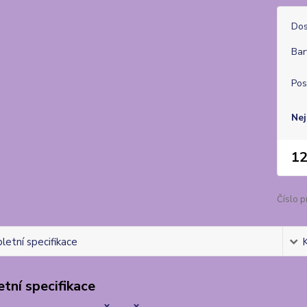
Dos
Bar
Pos
Nej
12
Číslo p
etní specifikace
tní specifikace