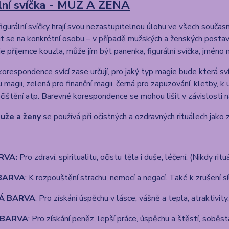
ální svíčka - MUŽ A ŽENA
figurální svíčky hrají svou nezastupitelnou úlohu ve všech součas
t se na konkrétní osobu – v případě mužských a ženských postav 
uje příjemce kouzla, může jím být panenka, figurální svíčka, jméno
orespondence svící zase určují, pro jaký typ magie bude která sv
 magii, zelená pro finanční magii, černá pro zapuzování, kletby, k 
čištění atp. Barevné korespondence se mohou lišit v závislosti 
muže a ženy
se používá při očistných a ozdravných rituálech jako z
ARVA:
Pro zdraví, spiritualitu, očistu těla i duše, léčení. (Nikdy 
BARVA
: K rozpouštění strachu, nemocí a negací. Také k zrušení s
Á BARVA
: Pro získání úspěchu v lásce, vášně a tepla, atraktivity.
 BARVA
: Pro získání peněz, lepší práce, úspěchu a štěstí, soběs