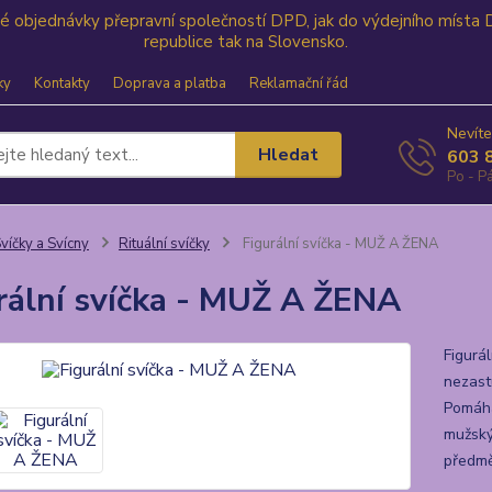
své objednávky přepravní společností DPD, jak do výdejního místa
republice tak na Slovensko.
ky
Kontakty
Doprava a platba
Reklamační řád
Nevíte
Hledat
603 
Po - Pá
víčky a Svícny
Rituální svíčky
Figurální svíčka - MUŽ A ŽENA
rální svíčka - MUŽ A ŽENA
Figurá
nezast
Pomáha
mužský
předmět