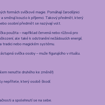
ných formách svíčkové magie. Pomáhají čarodějnici
a směrují kouzlo k příjemci. Takový předmět, který
 nebo osobní předmět se nazývají volt.
íčka použita – například červená nebo růžová pro
uškození, ale také k odstranění nežádoucích energií,
na tradici nebo magickém systému.
ástupná svíčka osoby – muže figurujícího v rituálu.
rituálem nenuťte druhého ke změně!)
íly nepřítele, který osobě škodí.
tačnosti a spolehnutí se na sebe.