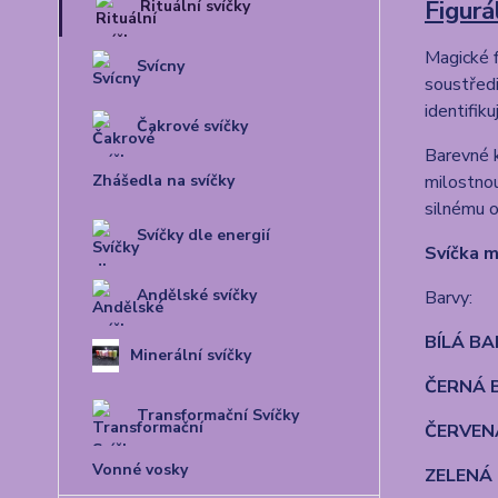
Figur
Rituální svíčky
Magické
Svícny
soustředi
identifik
Čakrové svíčky
Barevné k
milostnou
Zhášedla na svíčky
silnému o
Svíčky dle energií
Svíčka 
Andělské svíčky
Barvy:
BÍLÁ B
Minerální svíčky
ČERNÁ 
Transformační Svíčky
ČERVEN
Vonné vosky
ZELENÁ