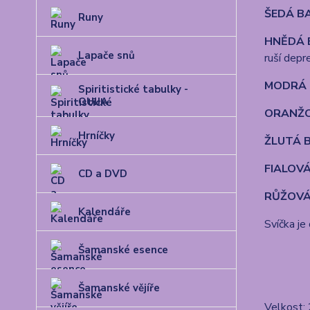
ŠEDÁ B
Runy
HNĚDÁ 
Lapače snů
ruší depr
MODRÁ 
Spiritistické tabulky -
OUIJA
ORANŽO
Hrníčky
ŽLUTÁ 
FIALOV
CD a DVD
RŮŽOVÁ
Kalendáře
Svíčka je
Šamanské esence
Šamanské vějíře
Velkost: