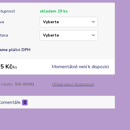
tupnost
skladem 29 ks
va
tava
sme plátci DPH
5 Kč
Momentálně není k dispozici
/
ks
roduktu:
SVI-00091
Hlídat cenu / dostupnost
Komentáře
0