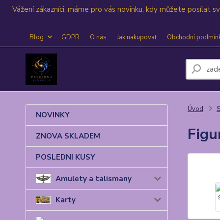
Vážení zákazníci, máme pro vás novinku, kdy můžete posílat 
Blog
GDPR
O nás
Jak nakupovat
Obchodní podmín
Úvod
S
NOVINKY
Figu
ZNOVA SKLADEM
POSLEDNI KUSY
Amulety a talismany
Karty