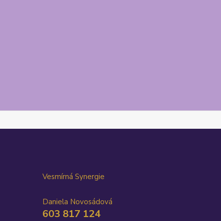
Vesmírná Synergie
Daniela Novosádová
603 817 124