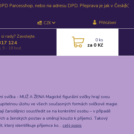
 DPD Parcesshop, nebo na adresu DPD. Přeprava je jak v České
Přihlášení
CZK
 si rady? Zavolejte.
0
ks
817 124
za
0 Kč
, 9 - 18 hod.
lní svíčka - MUŽ A ŽENA Magické figurální svíčky hrají svou
upitelnou úlohu ve všech současných formách svíčkové magie.
jí čarodějnici soustředit se na konkrétní osobu – v případě
ch a ženských postav a směrují kouzlo k příjemci. Takový
, který identifikuje příjemce ko...
celý popis