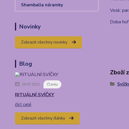
Shamballa náramky
Vosk: par
Doba hoře
Novinky
Zobrazit všechny novinky
Blog
Zboží 
Svíčk
29.07.2022
Články
RITUÁLNÍ SVÍČKY
číst celé
Zobrazit všechny články