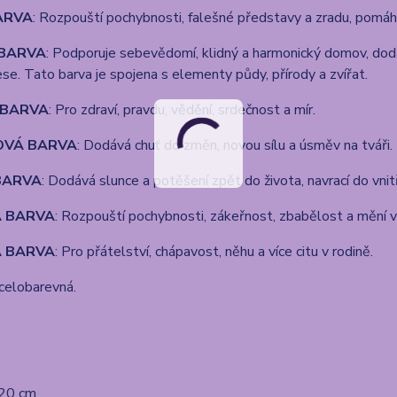
ARVA
: Rozpouští pochybnosti, falešné představy a zradu, pomáhá 
BARVA
: Podporuje sebevědomí, klidný a harmonický domov, dodáv
ese. Tato barva je spojena s elementy půdy, přírody a zvířat.
BARVA
: Pro zdraví, pravdu, vědění, srdečnost a mír.
VÁ BARVA
: Dodává chuť do změn, novou sílu a úsměv na tváři.
BARVA
: Dodává slunce a potěšení zpět do života, navrací do vnit
Á BARVA
: Rozpouští pochybnosti, zákeřnost, zbabělost a mění v
 BARVA
: Pro přátelství, chápavost, něhu a více citu v rodině.
 celobarevná.
 20 cm