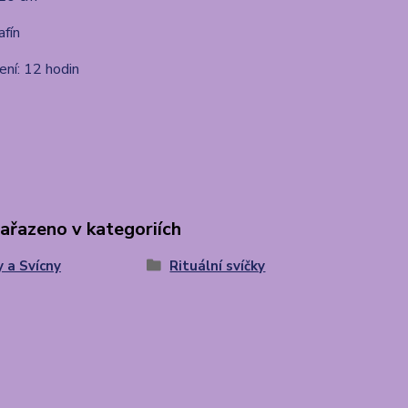
afín
ní: 12 hodin
zařazeno v kategoriích
y a Svícny
Rituální svíčky