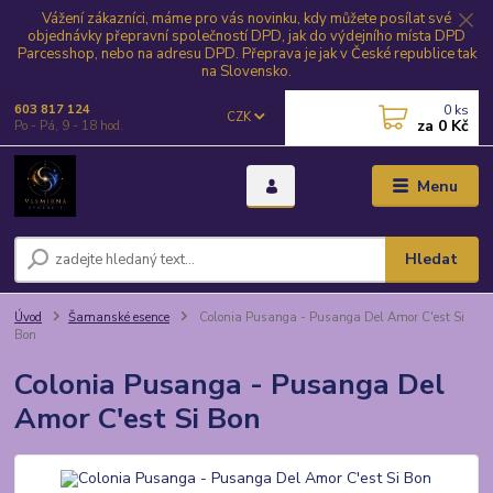
Vážení zákazníci, máme pro vás novinku, kdy můžete posílat své
objednávky přepravní společností DPD, jak do výdejního místa DPD
Parcesshop, nebo na adresu DPD. Přeprava je jak v České republice tak
na Slovensko.
0
ks
603 817 124
CZK
za
0 Kč
Po - Pá, 9 - 18 hod.
Menu
Hledat
Úvod
Šamanské esence
Colonia Pusanga - Pusanga Del Amor C'est Si
Bon
Colonia Pusanga - Pusanga Del
Amor C'est Si Bon