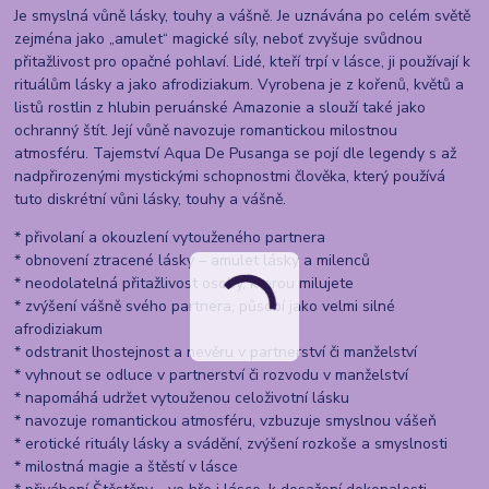
Je smyslná vůně lásky, touhy a vášně. Je uznávána po celém světě
zejména jako „amulet“ magické síly, neboť zvyšuje svůdnou
přitažlivost pro opačné pohlaví. Lidé, kteří trpí v lásce, ji používají k
rituálům lásky a jako afrodiziakum. Vyrobena je z kořenů, květů a
listů rostlin z hlubin peruánské Amazonie a slouží také jako
ochranný štít. Její vůně navozuje romantickou milostnou
atmosféru. Tajemství Aqua De Pusanga se pojí dle legendy s až
nadpřirozenými mystickými schopnostmi člověka, který používá
tuto diskrétní vůni lásky, touhy a vášně.
* přivolaní a okouzlení vytouženého partnera
* obnovení ztracené lásky – amulet lásky a milenců
* neodolatelná přitažlivost osoby, kterou milujete
* zvýšení vášně svého partnera, působí jako velmi silné
afrodiziakum
* odstranit lhostejnost a nevěru v partnerství či manželství
* vyhnout se odluce v partnerství či rozvodu v manželství
* napomáhá udržet vytouženou celoživotní lásku
* navozuje romantickou atmosféru, vzbuzuje smyslnou vášeň
* erotické rituály lásky a svádění, zvýšení rozkoše a smyslnosti
* milostná magie a štěstí v lásce