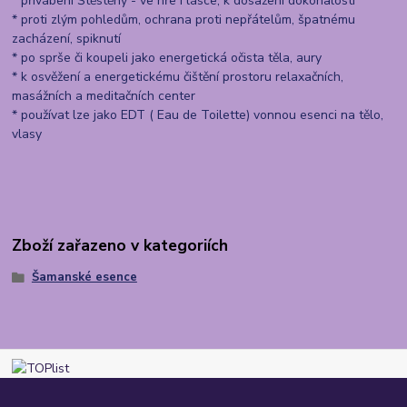
* přivábení Štěstěny - ve hře i lásce, k dosažení dokonalosti
* proti zlým pohledům, ochrana proti nepřátelům, špatnému
zacházení, spiknutí
* po sprše či koupeli jako energetická očista těla, aury
* k osvěžení a energetickému čištění prostoru relaxačních,
masážních a meditačních center
* používat lze jako EDT ( Eau de Toilette) vonnou esenci na tělo,
vlasy
Zboží zařazeno v kategoriích
Šamanské esence