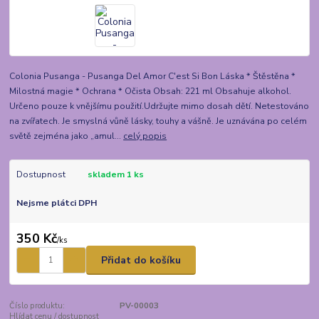
Colonia Pusanga - Pusanga Del Amor C'est Si Bon Láska * Štěstěna *
Milostná magie * Ochrana * Očista Obsah: 221 ml Obsahuje alkohol.
Určeno pouze k vnějšímu použití.Udržujte mimo dosah dětí. Netestováno
na zvířatech. Je smyslná vůně lásky, touhy a vášně. Je uznávána po celém
světě zejména jako „amul...
celý popis
Dostupnost
skladem 1 ks
Nejsme plátci DPH
350 Kč
/
ks
Přidat do košíku
Číslo produktu:
PV-00003
Hlídat cenu / dostupnost