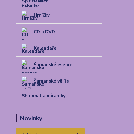
OUIJA
Hrníčky
CD a DVD
Kalendáře
Šamanské esence
Šamanské vějíře
Shamballa náramky
Novinky