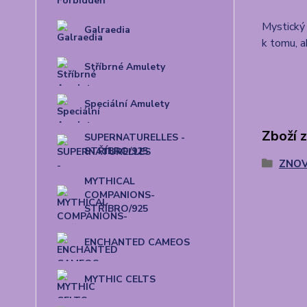
Mystický 
Galraedia
k tomu, ab
Stříbrné Amulety
Speciální Amulety
Zboží 
SUPERNATURELLES -
STŘÍBRO/925
ZNOV
MYTHICAL
COMPANIONS-
STŘÍBRO/925
ENCHANTED CAMEOS
MYTHIC CELTS