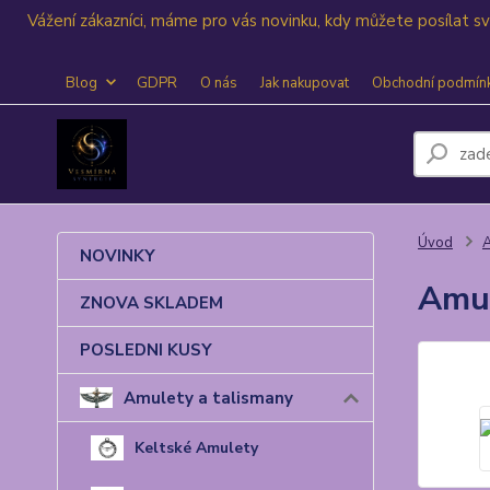
Vážení zákazníci, máme pro vás novinku, kdy můžete posílat 
Blog
GDPR
O nás
Jak nakupovat
Obchodní podmín
Úvod
A
NOVINKY
Amul
ZNOVA SKLADEM
POSLEDNI KUSY
Amulety a talismany
Keltské Amulety