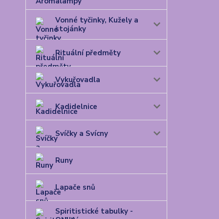
Vonné tyčinky, Kužely a
stojánky
Rituální předměty
Vykuřovadla
Kadidelnice
Svíčky a Svícny
Runy
Lapače snů
Spiritistické tabulky -