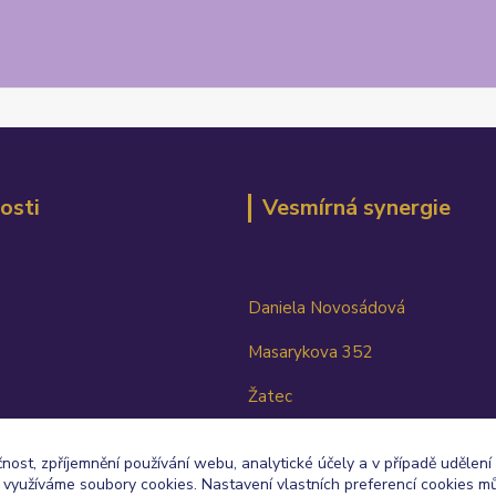
osti
Vesmírná synergie
Daniela Novosádová
Masarykova 352
Žatec
438 01
čnost, zpříjemnění používání webu, analytické účely a v případě udělení
y využíváme soubory cookies. Nastavení vlastních preferencí cookies mů
TEL: 603 817 124