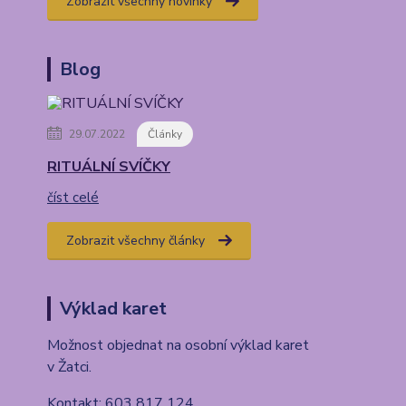
Zobrazit všechny novinky
Blog
29.07.2022
Články
RITUÁLNÍ SVÍČKY
číst celé
Zobrazit všechny články
Výklad karet
Možnost objednat na osobní výklad karet
v Žatci.
Kontakt: 603 817 124