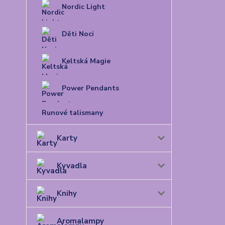
Nordic Light
Děti Noci
Keltská Magie
Power Pendants
Runové talismany
Karty
Kyvadla
Knihy
Aromalampy