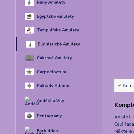
Runy Amulety
Egyptské Amulety
Templářské Amulety
Budhistické Amulety
Čakrové Amulety
Carpe Noctum
Kompl
Poklady Albionu
Andělé a Víly
Komple
Pentagramy
Amulet j
Celá řad
Forbidden
Některé 