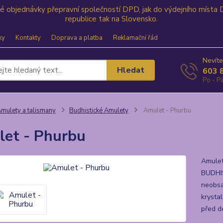
své objednávky přepravní společností DPD, jak do výdejního místa
republice tak na Slovensko.
ky
Kontakty
Doprava a platba
Reklamační řád
Nevíte
Hledat
603 
Po - Pá
mulety a talismany
Budhistické Amulety
Amulet - Phurbu
et - Phurbu
Amulet
BUDHIS
neobsa
krysta
před d