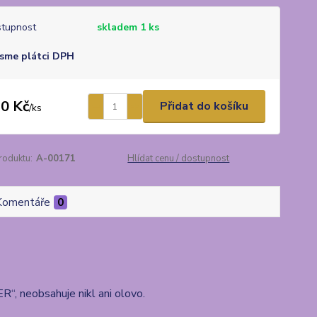
tupnost
skladem 1 ks
sme plátci DPH
0 Kč
Přidat do košíku
/
ks
roduktu:
A-00171
Hlídat cenu / dostupnost
Komentáře
0
 neobsahuje nikl ani olovo.