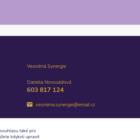
Vesmírná Synergie
Daniela Novosádová
603 817 124
vesmirna.synergie@email.cz
 souhlasu také pro
žete kdykoli upravit