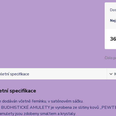
Dos
Nej
36
Číslo p
etní specifikace
tní specifikace
e dodáván včetně řemínku, v saténovém sáčku.
a BUDHISTICKÉ AMULETY je vyrobena ze slitiny kovů „PEWTER“,
amulety jsou zdobeny smaltem a krystaly.