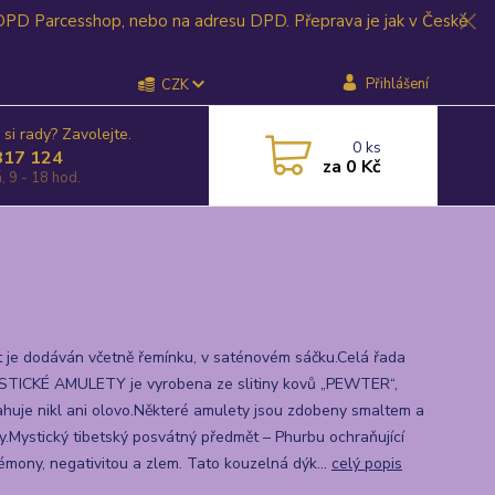
 DPD Parcesshop, nebo na adresu DPD. Přeprava je jak v České
Přihlášení
CZK
 si rady? Zavolejte.
0
ks
817 124
za
0 Kč
, 9 - 18 hod.
 je dodáván včetně řemínku, v saténovém sáčku.Celá řada
TICKÉ AMULETY je vyrobena ze slitiny kovů „PEWTER“,
huje nikl ani olovo.Některé amulety jsou zdobeny smaltem a
ly.Mystický tibetský posvátný předmět – Phurbu ochraňující
émony, negativitou a zlem. Tato kouzelná dýk...
celý popis