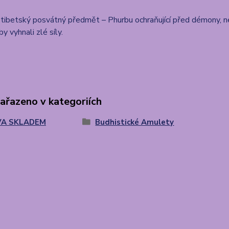
tibetský posvátný předmět – Phurbu ochraňující před démony, n
y vyhnali zlé síly.
zařazeno v kategoriích
A SKLADEM
Budhistické Amulety