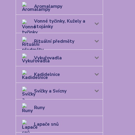
Aromalampy
Vonné tyčinky, Kužely a
stojánky
Rituální předměty
Vykuřovadla
Kadidelnice
Svíčky a Svícny
Runy
Lapače snů