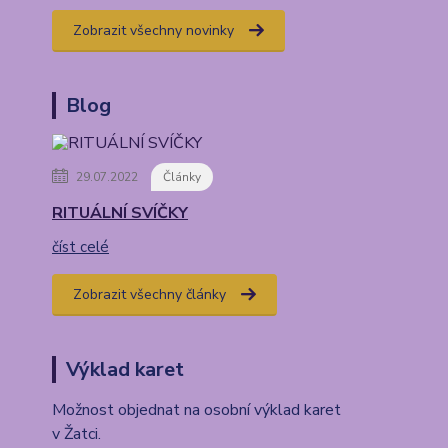
Zobrazit všechny novinky
Blog
29.07.2022
Články
RITUÁLNÍ SVÍČKY
číst celé
Zobrazit všechny články
Výklad karet
Možnost objednat na osobní výklad karet
v Žatci.