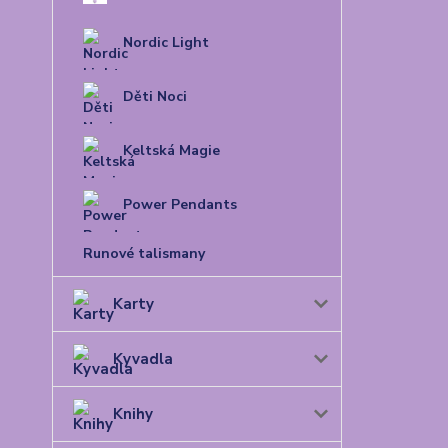
Nordic Light
Děti Noci
Keltská Magie
Power Pendants
Runové talismany
Karty
Kyvadla
Knihy