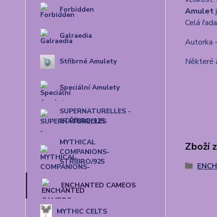
Forbidden
Amulet
j
Celá řad
Galraedia
Autorka 
Některé 
Stříbrné Amulety
Speciální Amulety
SUPERNATURELLES -
STŘÍBRO/925
MYTHICAL
Zboží 
COMPANIONS-
STŘÍBRO/925
ENCH
ENCHANTED CAMEOS
MYTHIC CELTS