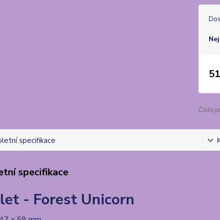
Dos
Nej
51
Číslo p
etní specifikace
tní specifikace
et - Forest Unicorn
: 47 x 59 mm