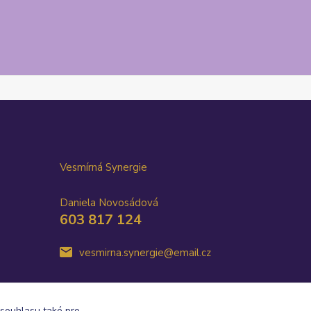
Vesmírná Synergie
Daniela Novosádová
603 817 124
vesmirna.synergie@email.cz
 souhlasu také pro