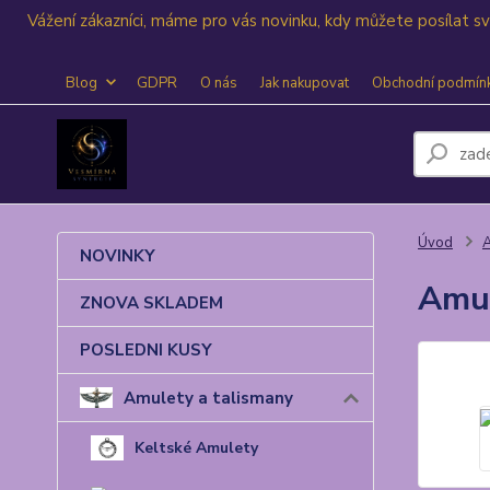
Vážení zákazníci, máme pro vás novinku, kdy můžete posílat 
Blog
GDPR
O nás
Jak nakupovat
Obchodní podmín
Úvod
A
NOVINKY
Amul
ZNOVA SKLADEM
POSLEDNI KUSY
Amulety a talismany
Keltské Amulety