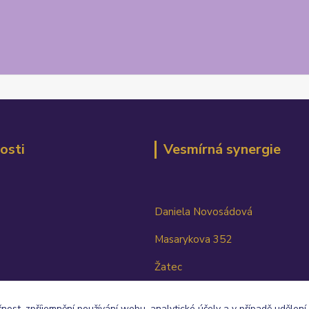
osti
Vesmírná synergie
Daniela Novosádová
Masarykova 352
Žatec
438 01
čnost, zpříjemnění používání webu, analytické účely a v případě udělení