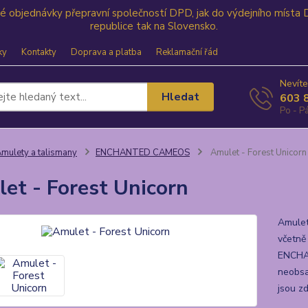
své objednávky přepravní společností DPD, jak do výdejního místa
republice tak na Slovensko.
ky
Kontakty
Doprava a platba
Reklamační řád
Nevíte
Hledat
603 
Po - Pá
mulety a talismany
ENCHANTED CAMEOS
Amulet - Forest Unicorn
et - Forest Unicorn
Amulet
včetně
ENCHAN
neobsa
jsou z