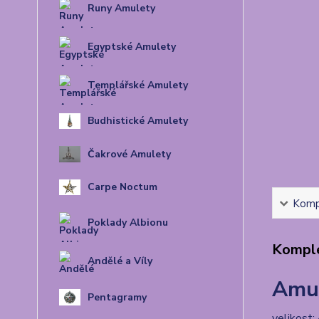
Runy Amulety
Egyptské Amulety
Templářské Amulety
Budhistické Amulety
Čakrové Amulety
Carpe Noctum
Kompl
Poklady Albionu
Komple
Andělé a Víly
Amul
Pentagramy
velikost