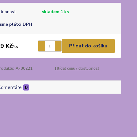
tupnost
skladem 1 ks
sme plátci DPH
9 Kč
Přidat do košíku
/
ks
roduktu:
A-00221
Hlídat cenu / dostupnost
Komentáře
0