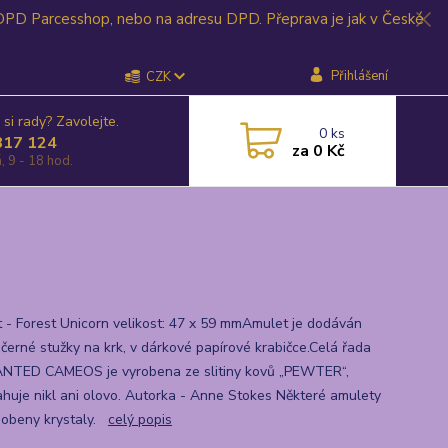
 DPD Parcesshop, nebo na adresu DPD. Přeprava je jak v České
Přihlášení
CZK
 si rady? Zavolejte.
0
ks
817 124
za
0 Kč
, 9 - 18 hod.
 - Forest Unicorn velikost: 47 x 59 mmAmulet je dodáván
 černé stužky na krk, v dárkové papírové krabičce.Celá řada
TED CAMEOS je vyrobena ze slitiny kovů „PEWTER“,
huje nikl ani olovo. Autorka - Anne Stokes Některé amulety
dobeny krystaly.
celý popis