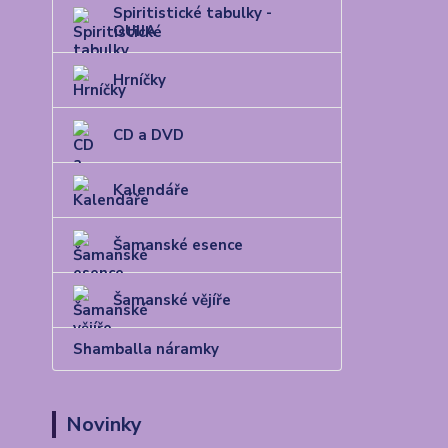
Spiritistické tabulky -
OUIJA
Hrníčky
CD a DVD
Kalendáře
Šamanské esence
Šamanské vějíře
Shamballa náramky
Novinky