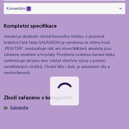
Komentáře
0
Kompletní specifikace
Amulet je dodáván včetně kovového řetízku, v plastové
krabičce.Celá řada GALRAEDIA je vyrobena ze slitiny kovů
„PEWTER“, neobsahuje nikl ani olovo.Některé amulety jsou
zdobeny smaltem a krystaly. Povýšena ozdobou beraní lebky
symbolizuje skrytou moc zdolat všechny výzvy s pomocí
neviditelných strážců. Chrání tělo i duši, je amuletem síly a
neohroženosti.
Zboží zařazeno v kategoriích
Galraedia