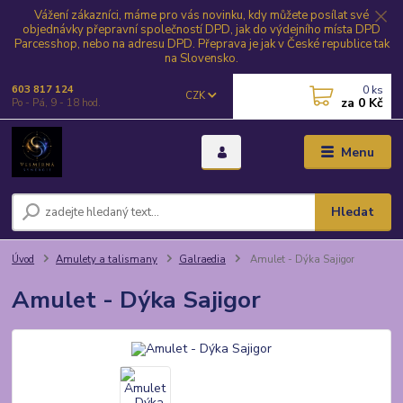
Vážení zákazníci, máme pro vás novinku, kdy můžete posílat své
objednávky přepravní společností DPD, jak do výdejního místa DPD
Parcesshop, nebo na adresu DPD. Přeprava je jak v České republice tak
na Slovensko.
0
ks
603 817 124
CZK
za
0 Kč
Po - Pá, 9 - 18 hod.
Menu
Hledat
Úvod
Amulety a talismany
Galraedia
Amulet - Dýka Sajigor
Amulet - Dýka Sajigor