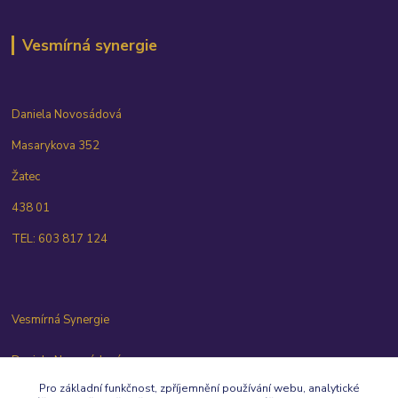
Vesmírná synergie
Daniela Novosádová
Masarykova 352
Žatec
438 01
TEL: 603 817 124
Vesmírná Synergie
Daniela Novosádová
603 817 124
Pro základní funkčnost, zpříjemnění používání webu, analytické