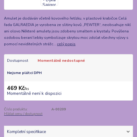
Amulet je dodáván včetně kovového řetízku, v plastové krabičce.Celá
řada GALRAEDIA je vyrobena ze slitiny kovů „PEWTER“, neobsahuje nikl
ani olovo.Některé amulety jsou zdobeny smaltem a krystaly. Povýšena
ozdobou beraní lebky symbolizuje skrytou moc zdolat všechny výzvy s
pomocí neviditelných strážc...
celý popis
Dostupnost
Momentálně nedostupné
Nejsme plátci DPH
469 Kč
/
ks
Momentálně není k dispozici
Číslo produktu:
A-00209
Hlídat cenu / dostupnost
Kompletní specifikace