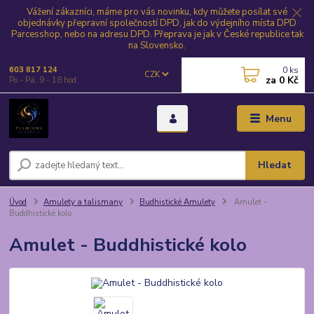
Vážení zákazníci, máme pro vás novinku, kdy můžete posílat své
objednávky přepravní společností DPD, jak do výdejního místa DPD
Parcesshop, nebo na adresu DPD. Přeprava je jak v České republice tak
na Slovensko.
0
ks
603 817 124
CZK
za
0 Kč
Po - Pá, 9 - 18 hod.
Menu
Hledat
Úvod
Amulety a talismany
Budhistické Amulety
Amulet -
Buddhistické kolo
Amulet - Buddhistické kolo