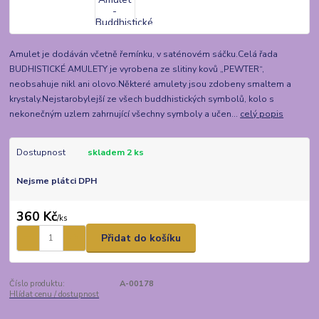
Amulet je dodáván včetně řemínku, v saténovém sáčku.Celá řada
BUDHISTICKÉ AMULETY je vyrobena ze slitiny kovů „PEWTER“,
neobsahuje nikl ani olovo.Některé amulety jsou zdobeny smaltem a
krystaly.Nejstarobylejší ze všech buddhistických symbolů, kolo s
nekonečným uzlem zahrnující všechny symboly a učen...
celý popis
Dostupnost
skladem 2 ks
Nejsme plátci DPH
360 Kč
/
ks
Přidat do košíku
Číslo produktu:
A-00178
Hlídat cenu / dostupnost