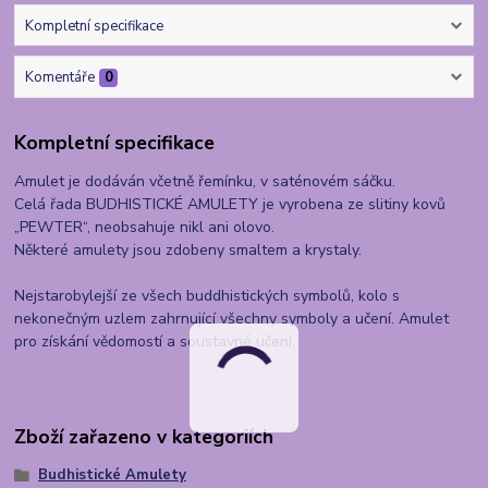
Kompletní specifikace
Komentáře
0
Kompletní specifikace
Amulet je dodáván včetně řemínku, v saténovém sáčku.
Celá řada BUDHISTICKÉ AMULETY je vyrobena ze slitiny kovů
„PEWTER“, neobsahuje nikl ani olovo.
Některé amulety jsou zdobeny smaltem a krystaly.
Nejstarobylejší ze všech buddhistických symbolů, kolo s
nekonečným uzlem zahrnující všechny symboly a učení. Amulet
pro získání vědomostí a soustavné učení.
Zboží zařazeno v kategoriích
Budhistické Amulety