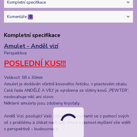
Kompletní specifikace
Komentáře
0
Kompletní specifikace
Amulet - Anděl vizí
Perspektiva
POSLEDNÍ KUS!!!
Velikost: 58 x 30mm
Amulet je dodáván včetně kovového řetízku, v plastovém obalu.
Celá řada ANDĚLÉ A VÍLY je vyrobena ze slitiny kovů „PEWTER“,
neobsahuje nikl ani olovo.
Některé amulety jsou zdobeny krystaly.
Anděl Vizí, posilující Vaši sebedůvěru, vymanit se z pomocí svých
sil z problému a získat nadhled, vhled a jasnost myšlení vše vidět
v perspektivě – budoucnosti.