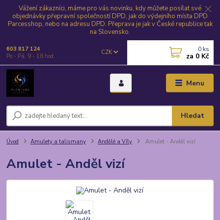
Vážení zákazníci, máme pro vás novinku, kdy můžete posílat své
objednávky přepravní společností DPD, jak do výdejního místa DPD
Parcesshop, nebo na adresu DPD. Přeprava je jak v České republice tak
na Slovensko.
0
ks
603 817 124
CZK
za
0 Kč
Po - Pá, 9 - 18 hod.
Menu
Hledat
Úvod
Amulety a talismany
Andělé a Víly
Amulet - Anděl vizí
Amulet - Anděl vizí