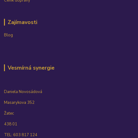
Ceník dopravy
Zajímavosti
Blog
Vesmírná synergie
Daniela Novosádová
Masarykova 352
Žatec
438 01
TEL: 603 817 124