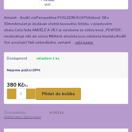
Amulet - Anděl vizíPerspektiva POSLEDNÍ KUS!!!Velikost: 58 x
30mmAmulet je dodáván včetně kovového řetízku, v plastovém
obalu.Celá řada ANDĚLÉ A VÍLY je vyrobena ze slitiny kovů „PEWTER“,
neobsahuje nikl ani olovo.Některé amulety jsou zdobeny krystaly.Anděl
Vizí, posilující Vaši sebedůvěru, vymanit ...
celý popis
Dostupnost
skladem 1 ks
Nejsme plátci DPH
380 Kč
/
ks
Přidat do košíku
Číslo produktu:
A-00114
Hlídat cenu / dostupnost