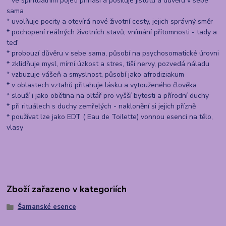
* ve spirituálním pojetí přináší a posiluje jistotu a důvěru v sebe
sama
* uvolňuje pocity a otevírá nové životní cesty, jejich správný směr
* pochopení reálných životních stavů, vnímání přítomnosti - tady a
teď
* probouzí důvěru v sebe sama, působí na psychosomatické úrovni
* zklidňuje mysl, mírní úzkost a stres, tiší nervy, pozvedá náladu
* vzbuzuje vášeň a smyslnost, působí jako afrodiziakum
* v oblastech vztahů přitahuje lásku a vytouženého člověka
* slouží i jako obětina na oltář pro vyšší bytosti a přírodní duchy
* při rituálech s duchy zemřelých - naklonění si jejich přízně
* používat lze jako EDT ( Eau de Toilette) vonnou esenci na tělo,
vlasy
Zboží zařazeno v kategoriích
Šamanské esence