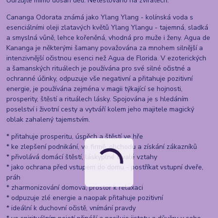
Udržujte mimo dosah dětí. Netestováno na zvířatech.
Cananga Odorata známá jako Ylang Ylang - kolínská voda s
esenciálními oleji zlatavých květů Ylang Ylangu - tajemná, sladká
a smyslná vůně, lehce kořeněná, vhodná pro muže i ženy. Agua de
Kananga je některými šamany považována za mnohem silnější a
intenzivnější očistnou esenci než Agua de Florida. V ezoterických
a šamanských rituálech je používána pro své silné očistné a
ochranné účinky, odpuzuje vše negativní a přitahuje pozitivní
energie, je používána zejména v magii týkající se hojnosti,
prosperity, štěstí a rituálech lásky. Spojována je s hledáním
poselství i životní cesty a vytváří kolem jeho majitele magický
oblak zahalený tajemstvím.
* přitahuje prosperitu, úspěch a štěstí ve hře
* ke zlepšení podnikání, ve firmě, obchodu a získání zákazníků
* přivolává domácí štěstí, láskyplné trvalé vztahy
* jako ochrana před vstupem do domu - postříkat vstupní dveře,
práh
* zharmonizování domova, prostor k relaxaci
* odpuzuje zlé energie a naopak přitahuje pozitivní
* ideální k duchovní očistě, vnímání pravdy