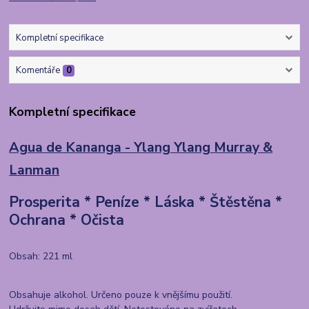
Kompletní specifikace
Komentáře
0
Kompletní specifikace
Agua de Kananga - Ylang Ylang
Murray &
Lanman
Prosperita * Peníze * Láska * Štěstěna *
Ochrana * Očista
Obsah: 221 ml
Obsahuje alkohol. Určeno pouze k vnějšímu použití.