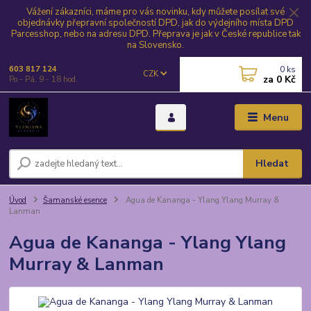
Vážení zákazníci, máme pro vás novinku, kdy můžete posílat své
objednávky přepravní společností DPD, jak do výdejního místa DPD
Parcesshop, nebo na adresu DPD. Přeprava je jak v České republice tak
na Slovensko.
0
ks
603 817 124
CZK
za
0 Kč
Po - Pá, 9 - 18 hod.
Menu
Hledat
Úvod
Šamanské esence
Agua de Kananga - Ylang Ylang Murray &
Lanman
Agua de Kananga - Ylang Ylang
Murray & Lanman