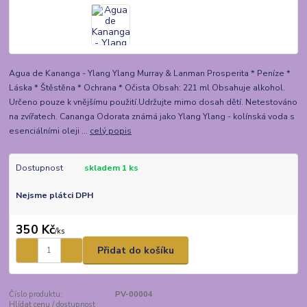
Agua de Kananga - Ylang Ylang Murray & Lanman Prosperita * Peníze *
Láska * Štěstěna * Ochrana * Očista Obsah: 221 ml Obsahuje alkohol.
Určeno pouze k vnějšímu použití.Udržujte mimo dosah dětí. Netestováno
na zvířatech. Cananga Odorata známá jako Ylang Ylang - kolínská voda s
esenciálními oleji ...
celý popis
Dostupnost
skladem 1 ks
Nejsme plátci DPH
350 Kč
/
ks
Přidat do košíku
Číslo produktu:
PV-00004
Hlídat cenu / dostupnost