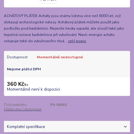
ACHÁTOVÝ PLÁTEK Acháty jsou známy lidstvu více než 8000 let, což
dokazují archeologické nálezy. Achátový plátek můžete použít jako
podložku pod kadidelnici. Nejenže hezky vypadá, ale slouží také jako
tepelná izolace kadidelnice při vykuřování. Navíc energie achátu
vstupuje také do vykuřovacího rituá...
celý popis
Dostupnost
Momentálně nedostupné
Nejsme plátci DPH
360 Kč
/
ks
Momentálně není k dispozici
Číslo produktu:
PS-00002
Hlídat cenu / dostupnost
Kompletní specifikace