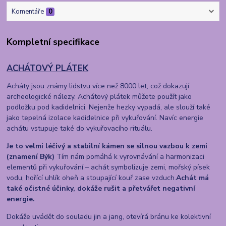
Komentáře
0
Kompletní specifikace
ACHÁTOVÝ PLÁTEK
Acháty jsou známy lidstvu více než 8000 let, což dokazují
archeologické nálezy. Achátový plátek můžete použít jako
podložku pod kadidelnici. Nejenže hezky vypadá, ale slouží také
jako tepelná izolace kadidelnice při vykuřování. Navíc energie
achátu vstupuje také do vykuřovacího rituálu.
Je to velmi léčivý a stabilní kámen se silnou vazbou k zemi
(znamení Býk)
Tím nám pomáhá k vyrovnávání a harmonizaci
elementů při vykuřování – achát symbolizuje zemi, mořský písek
vodu, hořící uhlík oheň a stoupající kouř zase vzduch.
Achát má
také očistné účinky, dokáže rušit a přetvářet negativní
energie.
Dokáže uvádět do souladu jin a jang, otevírá bránu ke kolektivní