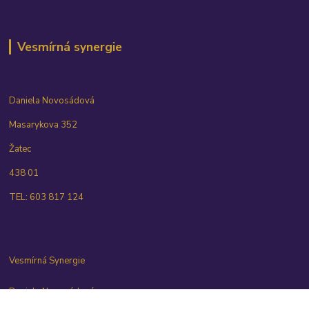
Vesmírná synergie
Daniela Novosádová
Masarykova 352
Žatec
438 01
TEL: 603 817 124
Vesmírná Synergie
Daniela Novosádová
603 817 124