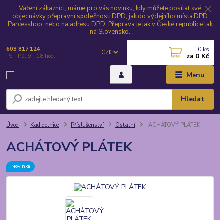
Vážení zákazníci, máme pro vás novinku, kdy můžete posílat své
objednávky přepravní společností DPD, jak do výdejního místa DPD
Parcesshop, nebo na adresu DPD. Přeprava je jak v České republice tak
na Slovensko.
0
ks
603 817 124
CZK
za
0 Kč
Po - Pá, 9 - 18 hod.
Menu
Hledat
Úvod
Kadidelnice
Příslušenství
Ostatní
ACHÁTOVÝ PLÁTEK
ACHÁTOVÝ PLÁTEK
Novinka